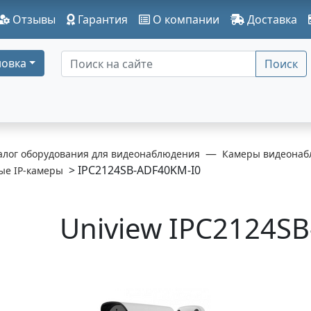
Отзывы
Гарантия
О компании
Доставка
овка
Поиск
алог оборудования для видеонаблюдения
Камеры видеонаб
> IPC2124SB-ADF40KM-I0
ые IP-камеры
Uniview IPC2124S