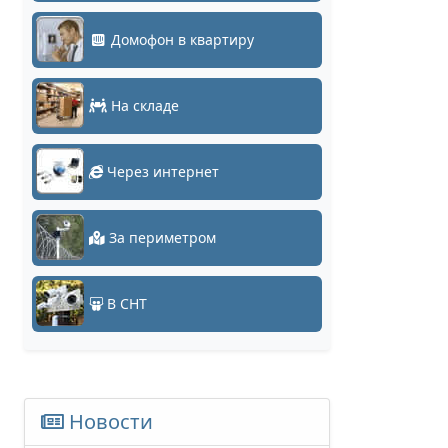
Домофон в квартиру
На складе
Через интернет
За периметром
В СНТ
Новости