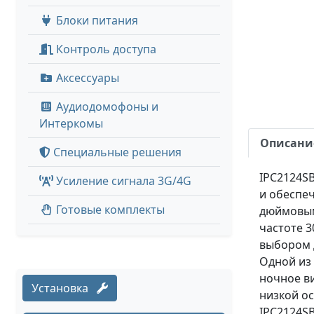
Блоки питания
Контроль доступа
Аксессуары
Аудиодомофоны и
Интеркомы
Описани
Специальные решения
IPC2124SB
Усиление сигнала 3G/4G
и обеспеч
Готовые комплекты
дюймовым
частоте 3
выбором 
Одной из
ночное ви
Установка
низкой о
IPC2124SB