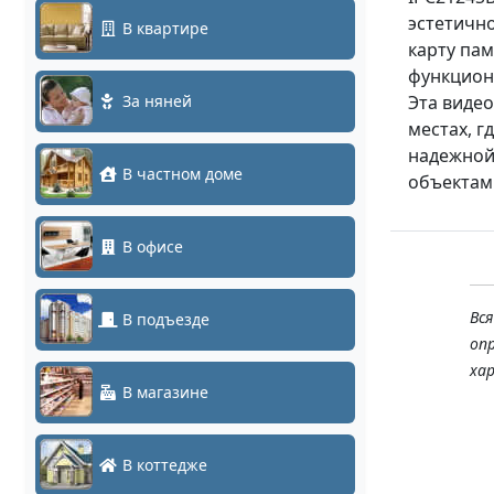
эстетично
В квартире
карту пам
функцион
За няней
Эта видео
местах, 
надежной
В частном доме
объектам
В офисе
Вс
В подъезде
оп
ха
В магазине
В коттедже