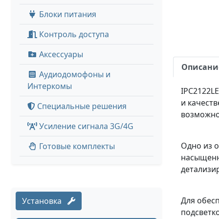
Блоки питания
Контроль доступа
Аксессуары
Описани
Аудиодомофоны и
Интеркомы
IPC2122L
и качест
Специальные решения
возможнос
Усиление сигнала 3G/4G
Одно из о
Готовые комплекты
насыщенны
детализи
Для обес
Установка
подсветко