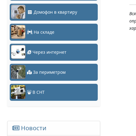
Домофон в квартиру
Вс
оп
ха
На складе
Через интернет
За периметром
В СНТ
Новости