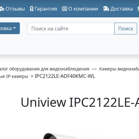
Отзывы
Гарантия
О компании
Доставка
овка
Поиск
алог оборудования для видеонаблюдения
Камеры видеонаб
> IPC2122LE-ADF40KMC-WL
ые IP-камеры
Uniview IPC2122LE