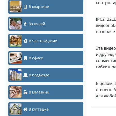
контроли
В квартире
IPC2122L
За няней
видеонабл
позволяет
В частном доме
Эта видео
и другие
В офисе
совмести
гибким р
В подъезде
В целом, 
степень 
В магазине
для любо
В коттедже