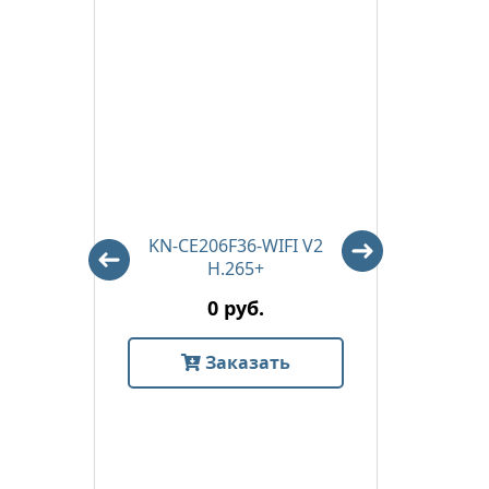
m)
KN-CE206F36-WIFI V2
DS
H.265+
0 руб.
Заказать