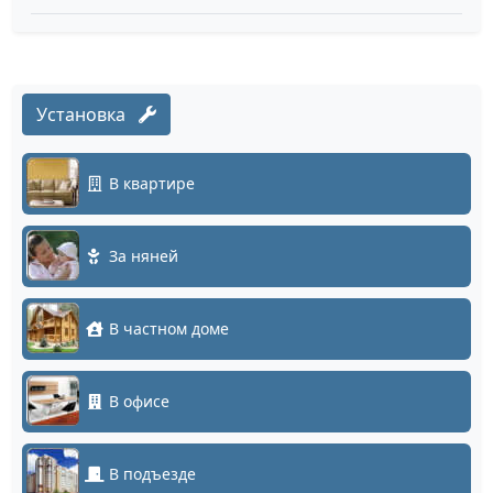
Установка
В квартире
За няней
В частном доме
В офисе
В подъезде