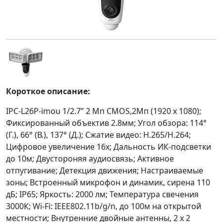
Короткое описание:
IPC-L26P-imou 1/2.7” 2 Мп CMOS,2Мп (1920 x 1080);
Фиксированный объектив 2.8мм; Угол обзора: 114°
(Г.), 66° (В.), 137° (Д.); Сжатие видео: H.265/H.264;
Цифровое увеличение 16x; Дальность ИК-подсветки
до 10м; Двустороняя аудиосвязь; Активное
отпугивание; Детекция движения; Настраиваемые
зоны; Встроенный микрофон и динамик, сирена 110
дБ; IP65; Яркость: 2000 лм; Температура свечения
3000К; Wi-Fi: IEEE802.11b/g/n, до 100м на открытой
местности; Внутренние двойные антенны, 2 x 2