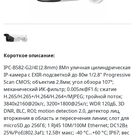
Короткое описание:
IPC-B582-G2/4I (2.8mm) 8Мп уличная цилиндрическая
IP-камера с EXIR-подсветкой до 80м 1/2.8" Progressive
Scan CMOS; объектив 2.8мм; угол обзора 107°;
механический ИК-фильтр; 0.005лк@F1.6; сжатие
H.265/H.265+/H.264/H.264+/MJPEG; тройной поток;
3840x2160@20к/с, 3200×1800@25к/с; WDR 120дБ, 3D
DNR, BLC, ROI; motion detection 2.0, детектор лиц,
вторжения в область и пересечения линии; слот для
microSD до 256Гб; 1 RJ45 10M/100M Ethernet; DC12В±
25%/PoE(802.3af); 12.5Вт макс; -40 °C...+60 °C; IP67; вес