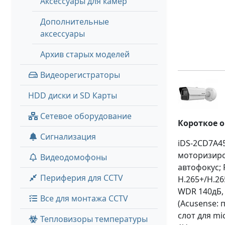
Аксессуары для камер
Дополнительные
аксессуары
Архив старых моделей
Видеорегистраторы
HDD диски и SD Карты
Сетевое оборудование
Короткое 
Сигнализация
iDS-2CD7A45
моторизиров
Видеодомофоны
автофокус; 
Периферия для CCTV
H.265+/H.26
WDR 140дБ, 
Все для монтажа CCTV
(Acusense: 
слот для mi
Тепловизоры температуры