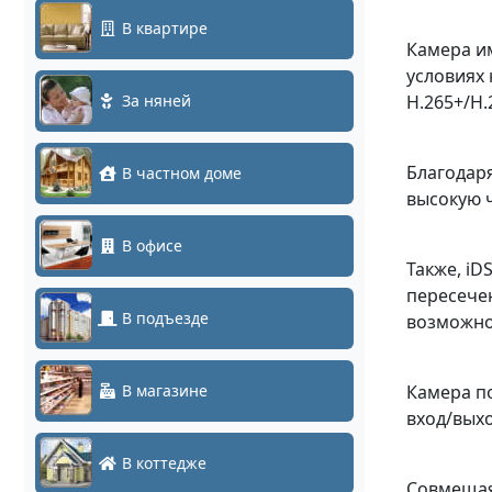
В квартире
Камера и
условиях
За няней
H.265+/H.
Благодаря
В частном доме
высокую 
В офисе
Также, i
пересечен
В подъезде
возможно
В магазине
Камера по
вход/выхо
В коттедже
Совмещая