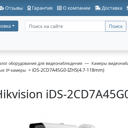
Отзывы
Гарантия
О компании
Доставка
овка
Поиск
алог оборудования для видеонаблюдения
Камеры видеонаб
> iDS-2CD7A45G0-IZHS(4.7-118mm)
ые IP-камеры
Hikvision iDS-2CD7A45G