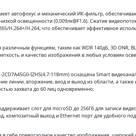
меет автофокус и механический ИК-фильтр, обеспечива
 низкой освещенности (0.009лк@F1.6). Сжатие видеопот
265/H.264+/H.264, что обеспечивает эффективное испол
 различным функциям, таким как WDR 140дБ, 3D DNR, BL
четкость и качество изображения в любых условиях осв
DS-2CD7A45G0-IZHS(4.7-118mm) оснащена Smart видеоан
ие линии, вторжение, вход и выход из области, а такж
стью захвата до 60 лиц одновременно.
ддерживает слот для microSD до 256Гб для записи видео
д, композитный выход и Ethernet порт для удобного по
 в себе превосходное качество изображения, широкий ф