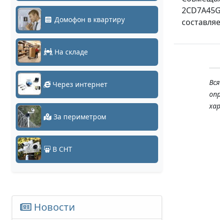
2CD7A45G
Домофон в квартиру
составляе
На складе
Вс
Через интернет
оп
ха
За периметром
В СНТ
Новости