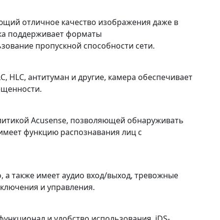
ющий отличное качество изображения даже в
ока поддерживает форматы
ьзование пропускной способности сети.
C, HLC, антитуман и другие, камера обеспечивает
ещенности.
алитикой Acusense, позволяющей обнаруживать
е имеет функцию распознавания лиц с
, а также имеет аудио вход/выход, тревожные
дключения и управления.
ункционал и удобство использования, iDS-