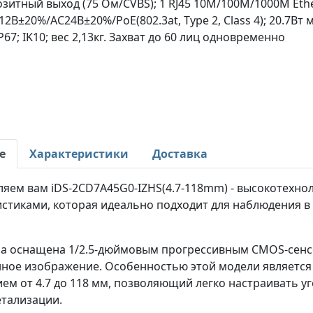
зитный выход (75 Ом/CVBS); 1 RJ45 10M/100M/1000M Ethe
2В±20%/AC24В±20%/PoE(802.3at, Type 2, Class 4); 20.7Вт ма
 IP67; IK10; вес 2,13кг. Захват до 60 лиц одновременно
е
Характеристики
Доставка
ляем вам iDS-2CD7A45G0-IZHS(4.7-118mm) - высокотехн
истиками, которая идеально подходит для наблюдения в
ра оснащена 1/2.5-дюймовым прогрессивным CMOS-сенс
нное изображение. Особенностью этой модели являетс
ем от 4.7 до 118 мм, позволяющий легко настраивать уг
етализации.