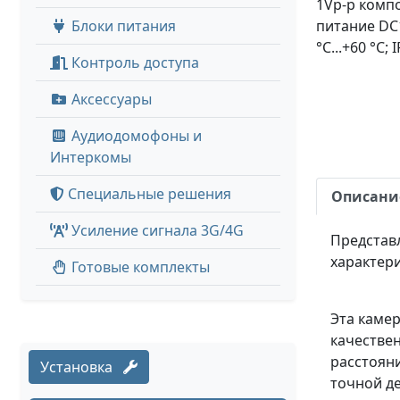
1Vp-p компо
Блоки питания
питание DC1
°C...+60 °C;
Контроль доступа
Аксессуары
Аудиодомофоны и
Интеркомы
Специальные решения
Описани
Усиление сигнала 3G/4G
Представ
характер
Готовые комплекты
Эта каме
качестве
расстояни
Установка
точной д