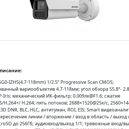
описание:
G0-IZHS(4.7-118mm) 1/2.5’’ Progressive Scan CMOS;
анный вариообъектив 4.7-118мм; угол обзора 55.8°- 2.8
P-Iris; механический ИК-фильтр; 0.009лк@F1.6; сжатие
5/H.264+/ H.264; пять потоков; 2688×1520@25к/с, 2560×1
3D DNR, BLC, HLC, антитуман, ROI, EIS; Smart видеоанали
пересечение линии / вторжение / вход в область / выход 
croSD до 256Гб; аудиовход/выход 1/1; тревожные вход/вы