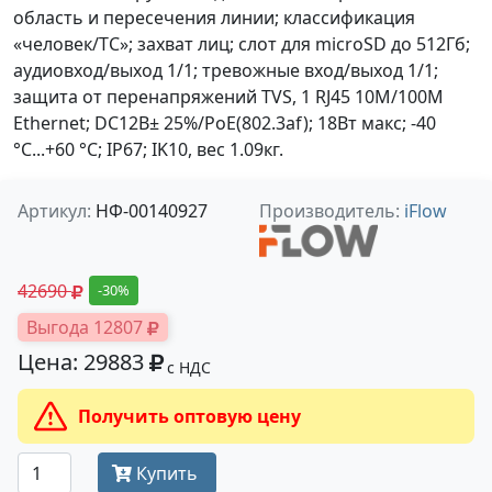
область и пересечения линии; классификация
«человек/ТС»; захват лиц; слот для microSD до 512Гб;
аудиовход/выход 1/1; тревожные вход/выход 1/1;
защита от перенапряжений TVS, 1 RJ45 10M/100M
Ethernet; DC12В± 25%/PoE(802.3af); 18Вт макс; -40
°C...+60 °C; IP67; IK10, вес 1.09кг.
Артикул:
НФ-00140927
Производитель:
iFlow
42690
-30%
Выгода 12807
Цена: 29883
с НДС
Получить оптовую цену
Купить