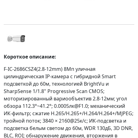
Короткое описание:
F-IC-2686CSZ4(2.8-12mm) 8Мп уличная
цилиндрическая IP-камера c гибридной Smart
подсветкой до 60м, технологией BrightVu и
SharpSense 1/1.8" Progressive Scan CMOS;
моторизированный вариообъектив 2.8-12мм; угол
обзора 112.3°~41.2°; 0.0005лк@F1.0; механический
ИК-фильтр; сжатие H.265/H.265+/H.264/H.264+/MJPEG;
тройной поток; 3840 × 2160@25к/с; ИК-подсветка и
подсветка белым светом до 60м, WDR 130дБ, 3D DNR,
BLC, ROI; обнаружение движения, вторжения в