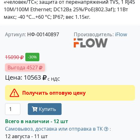
«человек/ТС»; защита от перенапряжений TVS, 1 RJ45
10M/100M Ethernet; DC12В± 25%/PoE(802.3af); 11Вт
макс; -40 °C...+60 °C; IP67; вес 1.15кг.
Артикул:
НФ-00140897
Производитель:
iFlow
15090
-30%
Выгода 4527
Цена: 10563
с НДС
Получить оптовую цену
Купить
Всего в наличии - 12 шт
Самовывоз, доставка или отправка в ТК
:
12 августа - 11 шт