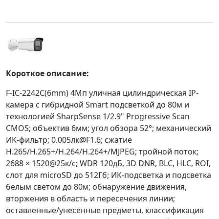
Короткое описание:
F-IC-2242C(6mm) 4Мп уличная цилиндрическая IP-
камера с гибридной Smart подсветкой до 80м и
технологией SharpSense 1/2.9" Progressive Scan
CMOS; объектив 6мм; угол обзора 52°; механический
ИК-фильтр; 0.005лк@F1.6; сжатие
H.265/H.265+/H.264/H.264+/MJPEG; тройной поток;
2688 × 1520@25к/с; WDR 120дБ, 3D DNR, BLC, HLC, ROI,
слот для microSD до 512Гб; ИК-подсветка и подсветка
белым светом до 80м; обнаружение движения,
вторжения в область и пересечения линии;
оставленные/унесенные предметы, классификация