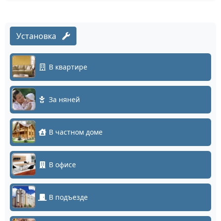
Установка
В квартире
За няней
В частном доме
В офисе
В подъезде