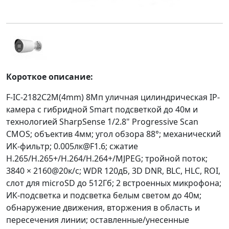
Короткое описание:
F-IC-2182C2M(4mm) 8Мп уличная цилиндрическая IP-
камера с гибридной Smart подсветкой до 40м и
технологией SharpSense 1/2.8" Progressive Scan
CMOS; объектив 4мм; угол обзора 88°; механический
ИК-фильтр; 0.005лк@F1.6; сжатие
H.265/H.265+/H.264/H.264+/MJPEG; тройной поток;
3840 × 2160@20к/с; WDR 120дБ, 3D DNR, BLC, HLC, ROI,
слот для microSD до 512Гб; 2 встроенных микрофона;
ИК-подсветка и подсветка белым светом до 40м;
обнаружение движения, вторжения в область и
пересечения линии; оставленные/унесенные