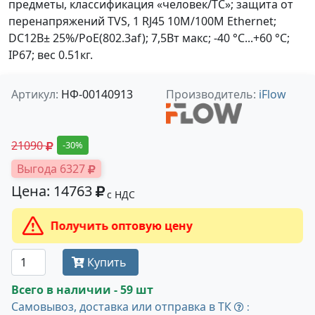
предметы, классификация «человек/ТС»; защита от
перенапряжений TVS, 1 RJ45 10M/100M Ethernet;
DC12В± 25%/PoE(802.3af); 7,5Вт макс; -40 °C...+60 °C;
IP67; вес 0.51кг.
Артикул:
НФ-00140913
Производитель:
iFlow
21090
-30%
Выгода 6327
Цена: 14763
с НДС
Получить оптовую цену
Купить
Всего в наличии - 59 шт
Самовывоз, доставка или отправка в ТК
: