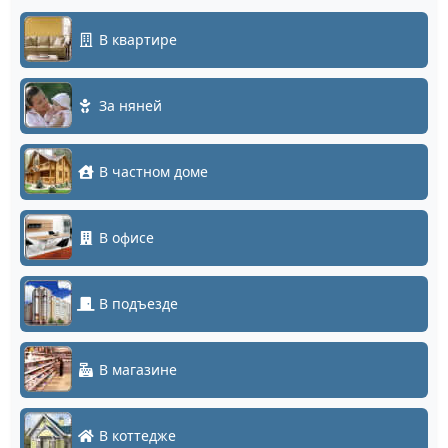
В квартире
За няней
В частном доме
В офисе
В подъезде
В магазине
В коттедже