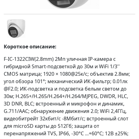
Короткое описание:
F-IC-1322CIW(2.8mm) 2Мп уличная IP-камера с
гибридной Smart-подсветкой до 30м и WiFi 1/3''
CMOS матрица; 1920 × 1080@25к/с; объектив 2.8мм;
угол обзора 101°; механический ИК-фильтр; 0.01лк
@F2.0; ИК-подсветка и подсветка белым светом до
30м; H.265+/H.265/H.264+/H.264/MJPEG, DWDR, HLC,
3D DNR, BLC; встроенный и микрофон и динамик,
G.711/AAC; обнаружение движения 2.0; WiFi 2,4ГГц,
видеобитрейт 32кбит/с -8Мбит/с; встроенный слот
для microSD карты до 512Гб; защита от
перенапряжений TVS, IP66, -30°C ...+60°C; 12В ±25%;