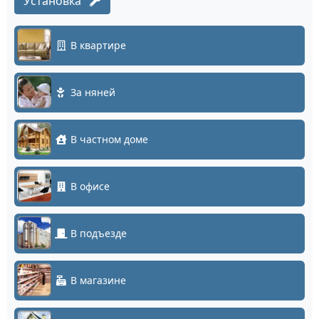
Установка
В квартире
За няней
В частном доме
В офисе
В подъезде
В магазине