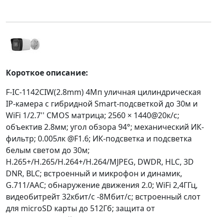
Короткое описание:
F-IC-1142CIW(2.8mm) 4Мп уличная цилиндрическая
IP-камера c гибридной Smart-подсветкой до 30м и
WiFi 1/2.7'' CMOS матрица; 2560 × 1440@20к/с;
объектив 2.8мм; угол обзора 94°; механический ИК-
фильтр; 0.005лк @F1.6; ИК-подсветка и подсветка
белым светом до 30м;
H.265+/H.265/H.264+/H.264/MJPEG, DWDR, HLC, 3D
DNR, BLC; встроенный и микрофон и динамик,
G.711/AAC; обнаружение движения 2.0; WiFi 2,4ГГц,
видеобитрейт 32кбит/с -8Мбит/с; встроенный слот
для microSD карты до 512Гб; защита от