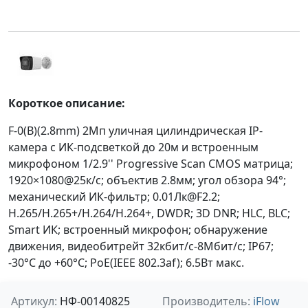
Короткое описание:
F-0(B)(2.8mm) 2Мп уличная цилиндрическая IP-
камера с ИК-подсветкой до 20м и встроенным
микрофоном 1/2.9'' Progressive Scan CMOS матрица;
1920×1080@25к/с; объектив 2.8мм; угол обзора 94°;
механический ИК-фильтр; 0.01Лк@F2.2;
H.265/H.265+/H.264/H.264+, DWDR; 3D DNR; HLC, BLC;
Smart ИК; встроенный микрофон; обнаружение
движения, видеобитрейт 32кбит/с-8Мбит/с; IP67;
-30°C до +60°C; PoE(IEEE 802.3af); 6.5Вт макс.
Артикул:
НФ-00140825
Производитель:
iFlow