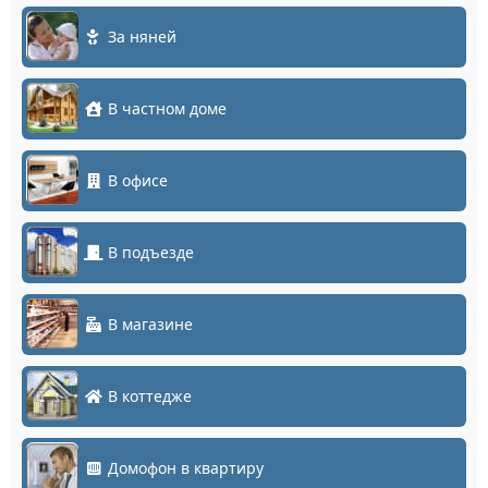
За няней
В частном доме
В офисе
В подъезде
В магазине
В коттедже
Домофон в квартиру