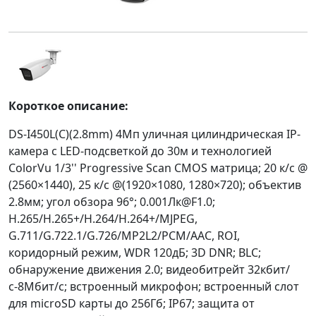
Короткое описание:
DS-I450L(C)(2.8mm) 4Мп уличная цилиндрическая IP-
камера с LED-подсветкой до 30м и технологией
ColorVu 1/3'' Progressive Scan CMOS матрица; 20 к/с @
(2560×1440), 25 к/с @(1920×1080, 1280×720); объектив
2.8мм; угол обзора 96°; 0.001Лк@F1.0;
H.265/H.265+/H.264/H.264+/MJPEG,
G.711/G.722.1/G.726/MP2L2/PCM/AAC, ROI,
коридорный режим, WDR 120дБ; 3D DNR; BLC;
обнаружение движения 2.0; видеобитрейт 32кбит/
с-8Мбит/с; встроенный микрофон; встроенный слот
для microSD карты до 256Гб; IP67; защита от