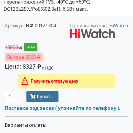
перенапряжений TVS, -40°C до +60°C;
DC12В±25%/PoE(802.3af); 6,5Вт макс.
Артикул:
НФ-00121304
Производитель:
HiWatch
13890
-40%
Выгода 5563
Цена: 8327
с НДС
Получить оптовую цену
Купить
Поставка под заказ ( уточняйте по телефону ).
Варианты оплаты