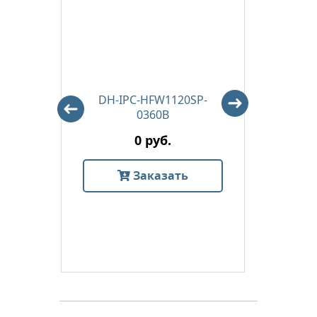
DH-IPC-HFW1120SP-
DH-IP
0360B
0 руб.
Заказать