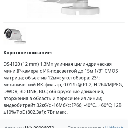
Короткое описание:
DS-I120 (12 mm) 1,3Мп уличная цилиндрическая
мини IP-камера с ИК-подсветкой до 15м 1/3'' CMOS
матрица; объектив 12мм; угол обзора: 23°;
механический ИК-фильтр; 0.01Лк@ F1.2; H.264/MJPEG,
DWDR, 3D DNR, BLC; обнаружение движения,
вторжения в область и пересечения линии;
видеобитрейт 32кб/с -16Мб/с; IP66; -40°C...+60°C; 12В
±10%/PoE (802.3af); 7Вт макс.