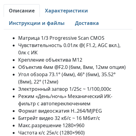
Описание
Характеристики
Инструкции и файлы
Доставка
Матрица 1/3 Progressive Scan CMOS
Чувствительность 0.01лк @( F1.2, AGC вкл.),
0лк с ИК
Крепление объектива М12
Объектив 4мм @F2.0 (6мм, 8мм, 12мм опция)
Угол обзора 73.1° (4мм), 46° (6мм), 35.52°
(8мм), 22° (12мм)
Электронный затвор 1/25с ~ 1/100,000с
Режим «День/ночь» Механический ИК-
фильтр с автопереключением
Формат видеосжатия H..264/MJPEG
Битрейт видео 32 кб/с ~ 16 Мбит/с
Макс.разрешение 1280×960
Частота к/с 25к/с (1280×960)