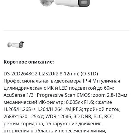
Короткое описание:
DS-2CD2643G2-LIZS2U(2.8-12mm) (O-STD)
Профессиональная видеокамера IP 4 Мп уличная
цилиндрическая с ИК и LED подсветкой до 60м;
AcuSense 1/3" Progressive Scan CMOS; zoom 2.8-12мм;
механический ИК-фильтр; 0.005лк F1.6; сжатие
H.265/H.265+/H.264/H.264+/MJPEG; тройной поток;
2688х1520 - 25к/с; WDR 120дБ, 3D DNR, BLC, ROI;
режим коридора, обнаружение движения,
вторжения в область и пересечения линии;