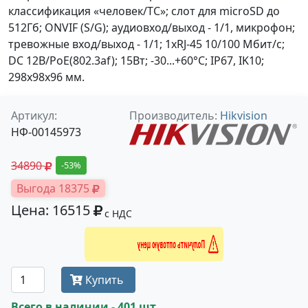
классификация «человек/ТС»; слот для microSD до
512Гб; ONVIF (S/G); аудиовход/выход - 1/1, микрофон;
тревожные вход/выход - 1/1; 1xRJ-45 10/100 Мбит/с;
DC 12В/PoE(802.3af); 15Вт; -30...+60°C; IP67, IK10;
298х98х96 мм.
Артикул:
Производитель:
Hikvision
НФ-00145973
34890
-53%
Выгода 18375
Цена: 16515
с НДС
Получить оптовую цену
Купить
Всего в наличии - 401 шт