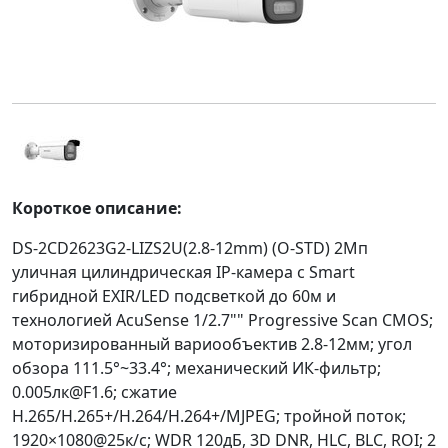
Короткое описание:
DS-2CD2623G2-LIZS2U(2.8-12mm) (O-STD) 2Мп
уличная цилиндрическая IP-камера c Smart
гибридной EXIR/LED подсветкой до 60м и
технологией AcuSense 1/2.7"" Progressive Scan CMOS;
моторизированный вариообъектив 2.8-12мм; угол
обзора 111.5°~33.4°; механический ИК-фильтр;
0.005лк@F1.6; сжатие
H.265/H.265+/H.264/H.264+/MJPEG; тройной поток;
1920×1080@25к/с; WDR 120дБ, 3D DNR, HLC, BLC, ROI; 2