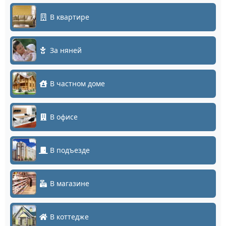
В квартире
За няней
В частном доме
В офисе
В подъезде
В магазине
В коттедже