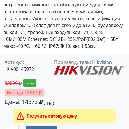
встроенных микрофона; обнаружение движения,
вторжения в область и пересечения линии;
оставленные/унесенные предметы, классификация
«человек/ТС»; слот для microSD до 512Гб; аудиовход/
выход 1/1; тревожные вход/выход 1/1; 1 RJ45
10M/100M Ethernet; DC12В± 25%/PoE(802.3af); 15Вт
макс; -40 °C...+60 °C; IP67; IK10, вес 1.53кг.
Артикул:
Производитель:
Hikvision
НФ-00145972
32890
-56%
Выгода 18517
Цена: 14373
с НДС
Получить оптовую цену