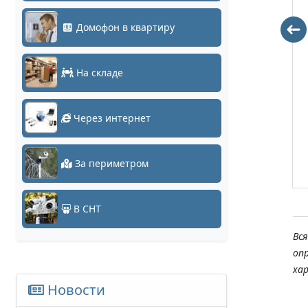
DS-2CD2T83G0-
DH-IPC-
Домофон в квартиру
I8 (8mm)
HF8835FP
20243 руб.
0 руб.
На складе
Заказать
Заказать
Через интернет
За периметром
В СНТ
Вс
оп
ха
Новости