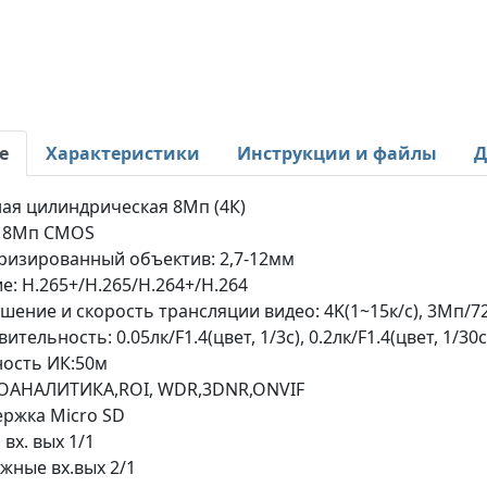
е
Характеристики
Инструкции и файлы
Д
ая цилиндрическая 8Mп (4К)
" 8Mп CMOS
изированный объектив: 2,7-12мм
е: H.265+/H.265/H.264+/H.264
шение и скорость трансляции видео: 4K(1~15к/с), 3Mп/7
ительность: 0.05лк/F1.4(цвет, 1/3с), 0.2лк/F1.4(цвет, 1/30
ость ИК:50м
ОАНАЛИТИКА,ROI, WDR,3DNR,ONVIF
ржка Micro SD
 вх. вых 1/1
жные вх.вых 2/1