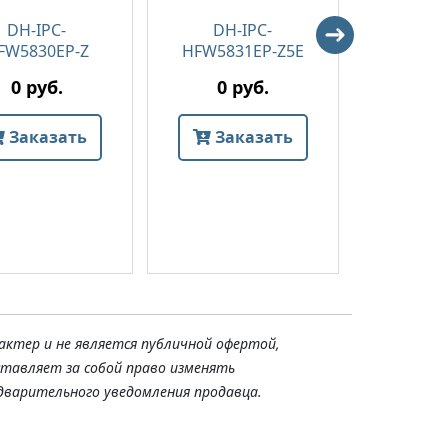
DH-IPC-
DH-IPC-
DH-
FW5830EP-Z
HFW5831EP-Z5E
HFW483
04
0 руб.
0 руб.
0 
Заказать
Заказать
Зак
актер и не является публичной офертой,
ставляет за собой право изменять
дварительного уведомления продавца.