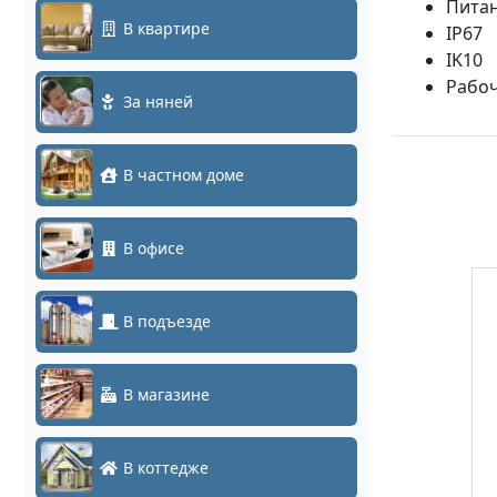
Питан
В квартире
IP67
IK10
Рабоч
За няней
В частном доме
В офисе
В подъезде
В магазине
В коттедже