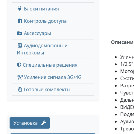
Блоки питания
Контроль доступа
Аксессуары
Описани
Аудиодомофоны и
Интеркомы
Уличн
1/2.5
Специальные решения
Мотор
Усиление сигнала 3G/4G
Сжати
Разре
Готовые комплекты
Чувств
Дальн
ВИДЕ
Подде
Аудио
Установка
Трево