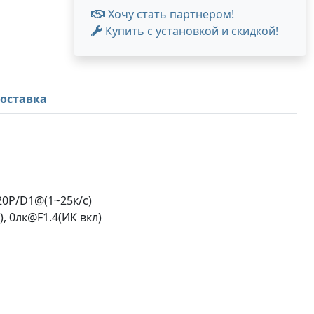
Хочу стать партнером!
Купить с установкой и скидкой!
оставка
20P/D1@(1~25к/с)
с), 0лк@F1.4(ИК вкл)