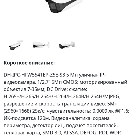
Короткое описание:
DH-IPC-HFW5541EP-Z5E-S3 5 Mп уличная IP-
видеокамера. 1/2.7” 5Мп CMOS; моторизированный
объектив 7-35мм; DC Drive; сжатие:
H.265+/H.265/H.264+/H.264/H.264B/H.264H/MJPEG;
разрешение и скорость трансляции видео: 5Мп
(2960×1668) 25к/с; чувствительность: 0.0009 лк @F1.6;
ИК-подсветка 120м. Видеоаналитика: охрана
периметра, детектор лиц, подсчет посетителей,
тепловая карта, SMD 3.0, AI SSA; DEFOG, ROI, WDR