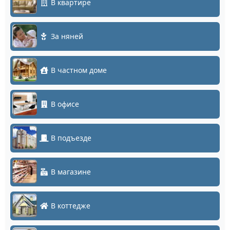
В квартире
За няней
В частном доме
В офисе
В подъезде
В магазине
В коттедже