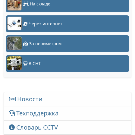
На складе
Через интернет
За периметром
В СНТ
Новости
Техподдержка
Словарь CCTV