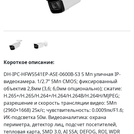
Короткое описание:
DH-IPC-HFW5541EP-ASE-0600B-S3 5 Mп уличная IP-
видеокамера. 1/2.7” 5Мп CMOS; фиксированный
объектив 2,8мм (3,6; 6,0мм опционально); сжатие:
H.265+/H.265/H.264+/H.264/H.264B/H.264H/MJPEG;
разрешение и скорость трансляции видео: 5Мп
(2960×1668) 25к/с; чувствительность: 0.0009лк/F1.6;
ИК-подсветка 50м. Видеоаналитика: охрана
периметра, детектор лиц, подсчет посетителей,
тепловая карта, SMD 3.0, AI SSA; DEFOG, ROI, WDR