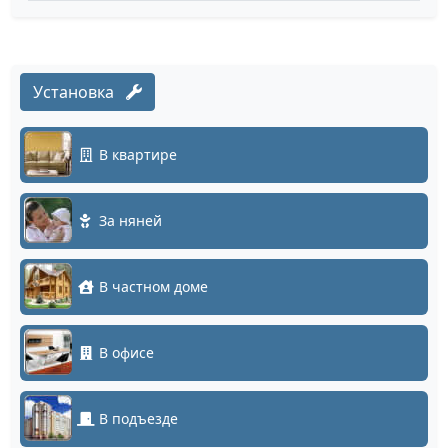
Установка
В квартире
За няней
В частном доме
В офисе
В подъезде