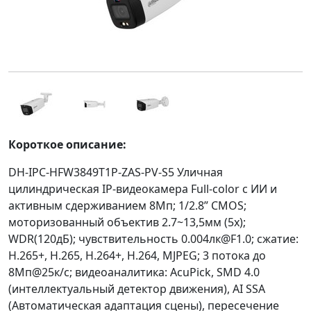
Короткое описание:
DH-IPC-HFW3849T1P-ZAS-PV-S5 Уличная
цилиндрическая IP-видеокамера Full-color с ИИ и
активным сдерживанием 8Мп; 1/2.8” CMOS;
моторизованный объектив 2.7~13,5мм (5x);
WDR(120дБ); чувствительность 0.004лк@F1.0; сжатие:
H.265+, H.265, H.264+, H.264, MJPEG; 3 потока до
8Мп@25к/с; видеоаналитика: AcuPick, SMD 4.0
(интеллектуальный детектор движения), AI SSA
(Автоматическая адаптация сцены), пересечение