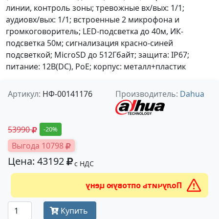
линии, контроль зоны; тревожные вх/вых: 1/1;
аудиовх/вых: 1/1; встроенные 2 микрофона и
громкоговоритель; LED-подсветка до 40м, ИК-
подсветка 50м; сигнализация красно-синей
подсветкой; MicroSD до 512Гбайт; защита: IP67;
питание: 12В(DC), PoE; корпус: металл+пластик
Артикул:
НФ-00141176
Производитель:
Dahua
53990
-20%
Выгода 10798
Цена: 43192
с НДС
Получить оптовую цену
Купить