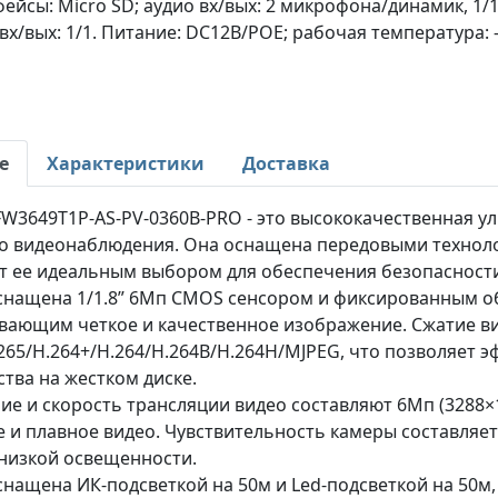
ейсы: Micro SD; аудио вх/вых: 2 микрофона/динамик, 1/1
х/вых: 1/1. Питание: DC12В/PОE; рабочая температура: -
е
Характеристики
Доставка
W3649T1P-AS-PV-0360B-PRO - это высококачественная у
о видеонаблюдения. Она оснащена передовыми технолог
ет ее идеальным выбором для обеспечения безопасност
снащена 1/1.8” 6Мп CMOS сенсором и фиксированным об
вающим четкое и качественное изображение. Сжатие в
265/H.264+/H.264/H.264B/H.264H/MJPEG, что позволяет
тва на жестком диске.
е и скорость трансляции видео составляют 6Мп (3288×18
 и плавное видео. Чувствительность камеры составляет 
 низкой освещенности.
нащена ИК-подсветкой на 50м и Led-подсветкой на 50м,