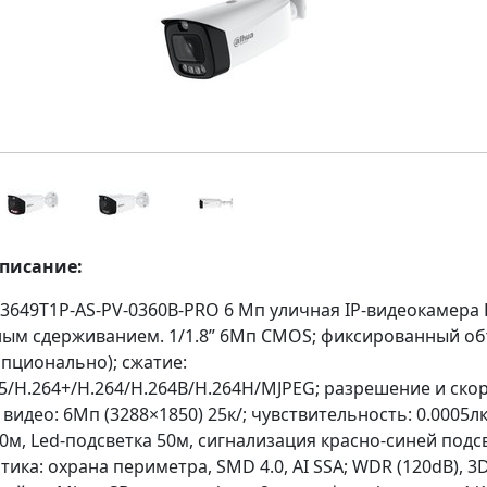
описание:
649T1P-AS-PV-0360B-PRO 6 Mп уличная IP-видеокамера Fu
ным сдерживанием. 1/1.8” 6Мп CMOS; фиксированный о
 опционально); сжатие:
5/H.264+/H.264/H.264B/H.264H/MJPEG; разрешение и ско
видео: 6Мп (3288×1850) 25к/; чувствительность: 0.0005лк/
0м, Led-подсветка 50м, сигнализация красно-синей подс
ика: охрана периметра, SMD 4.0, AI SSA; WDR (120dB), 3D