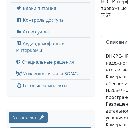
HLC. Интерф
Блоки питания
тревожные в
IP67
Контроль доступа
Аксессуары
Описани
Аудиодомофоны и
Интеркомы
DH-IPC-HF
Специальные решения
надежног
что дела
Усиление сигнала 3G/4G
Камера о
обеспечи
Готовые комплекты
H.265+/H.
пространс
Разрешени
детальное
Установка
условиях
Камера ос