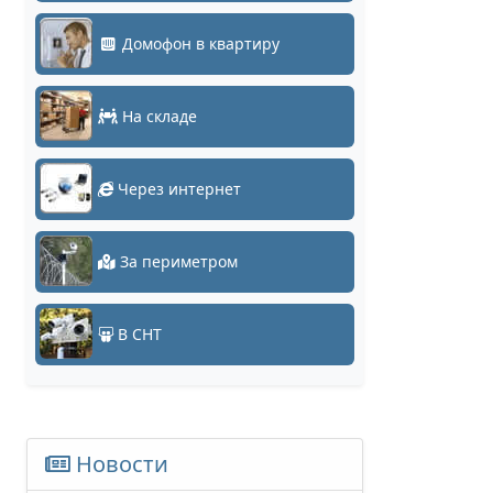
Домофон в квартиру
На складе
Через интернет
За периметром
В СНТ
Новости