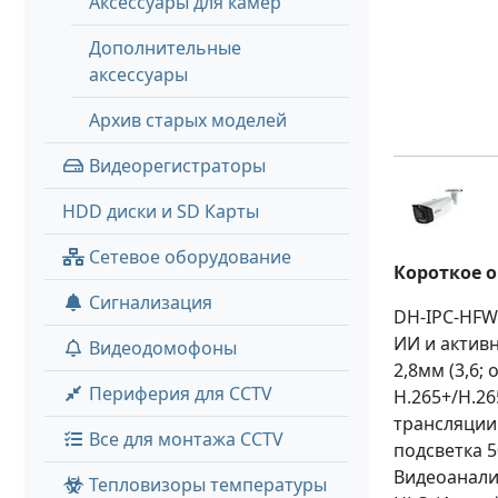
Аксессуары для камер
Дополнительные
аксессуары
Архив старых моделей
Видеорегистраторы
HDD диски и SD Карты
Сетевое оборудование
Короткое 
Сигнализация
DH-IPC-HFW3
ИИ и актив
Видеодомофоны
2,8мм (3,6;
Периферия для CCTV
H.265+/H.26
трансляции 
Все для монтажа CCTV
подсветка 5
Видеоаналит
Тепловизоры температуры