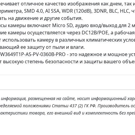
ечивает отличное качество изображения как днем, так 
риметра, SMD 4.0, AI SSA, WDR (120dB), 3DNR, BLC, HLC
ть на движение и другие события.
сы камеры включают Micro SD, аудио вход/выход для 2
ние камеры осуществляется через DC12В/PОE, а рабочая т
 использовать камеру в различных климатических услов
вающий ее защиту от пыли и влаги.
FW3649T1P-AS-PV-0360B-PRO - это надежное и мощное ус
т высокую степень безопасности и защиты вашего объе
я информация, размещенная на сайте, носит информационный хар
ределяемой положениями Статьи 437 (2) ГК РФ. Производитель о
рактеристики товара, его внешний вид и комплектность без пре