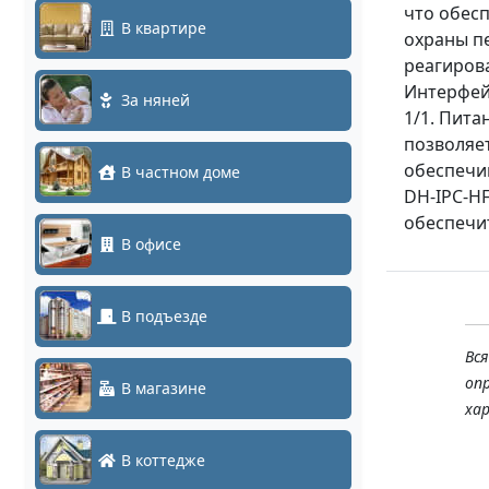
что обесп
В квартире
охраны пе
реагирова
Интерфей
За няней
1/1. Пита
позволяет
обеспечи
В частном доме
DH-IPC-H
обеспечи
В офисе
В подъезде
Вс
оп
В магазине
ха
В коттедже