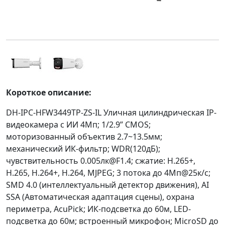
Короткое описание:
DH-IPC-HFW3449TP-ZS-IL Уличная цилиндрическая IP-
видеокамера с ИИ 4Мп; 1/2.9” CMOS;
моторизованный объектив 2.7~13.5мм;
механический ИК-фильтр; WDR(120дБ);
чувствительность 0.005лк@F1.4; сжатие: H.265+,
H.265, H.264+, H.264, MJPEG; 3 потока до 4Мп@25к/с;
SMD 4.0 (интеллектуальный детектор движения), AI
SSA (Автоматическая адаптация сцены), охрана
периметра, AcuPick; ИК-подсветка до 60м, LED-
подсветка до 60м; встроенный микрофон; MicroSD до