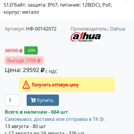
512Гбайт; защита: IP67; питание: 12В(DC), PoE;
корпус: металл
Артикул:
НФ-00142072
Производитель:
Dahua
36990
-20%
Выгода 7398
Цена: 29592
с НДС
Получить оптовую цену
Купить
Всего в наличии - 664 шт
Самовывоз, доставка или отправка в ТК
:
13 августа - 80 шт
с 17 августа по 19 августа - 376 шт