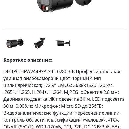
Короткое описание:
DH-IPC-HFW2449SP-S-IL-0280B-B Профессиональная
уличная видеокамера IP цвет черный 4 Мп
цилиндрическая; 1/2.9" CMOS; 2688х1520 - 20 к/с;
.265+, H.265, H.264+, H.264, MJPEG; объектив 2.8 мм;
Двойная подсветка ИК подсветка 30 м, LED подсветка
30 м; 0.008лк; Микрофон; Micro SD до 256ГБ;
Видеоаналитические функции: пересечение линии,
контроль области; классификация «человек», «ТС»;
ONVIF (S/G/T); WDR-120дБ; CGI, P2P; DC 12В/PoE; 5Вт;