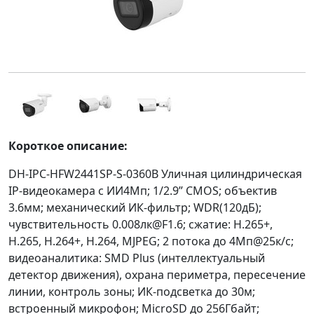
Короткое описание:
DH-IPC-HFW2441SP-S-0360B Уличная цилиндрическая
IP-видеокамера с ИИ4Мп; 1/2.9” CMOS; объектив
3.6мм; механический ИК-фильтр; WDR(120дБ);
чувствительность 0.008лк@F1.6; сжатие: H.265+,
H.265, H.264+, H.264, MJPEG; 2 потока до 4Мп@25к/с;
видеоаналитика: SMD Plus (интеллектуальный
детектор движения), охрана периметра, пересечение
линии, контроль зоны; ИК-подсветка до 30м;
встроенный микрофон; MicroSD до 256Гбайт;