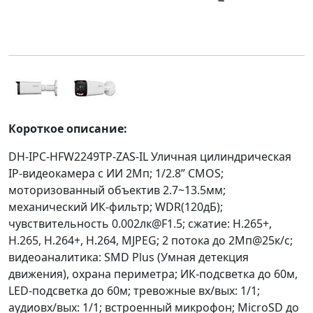
Короткое описание:
DH-IPC-HFW2249TP-ZAS-IL Уличная цилиндрическая
IP-видеокамера с ИИ 2Мп; 1/2.8” CMOS;
моторизованный объектив 2.7~13.5мм;
механический ИК-фильтр; WDR(120дБ);
чувствительность 0.002лк@F1.5; сжатие: H.265+,
H.265, H.264+, H.264, MJPEG; 2 потока до 2Мп@25к/с;
видеоаналитика: SMD Plus (Умная детекция
движения), охрана периметра; ИК-подсветка до 60м,
LED-подсветка до 60м; тревожные вх/вых: 1/1;
аудиовх/вых: 1/1; встроенный микрофон; MicroSD до