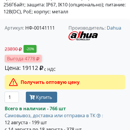
256Гбайт; защита: IP67, IK10 (опционально); питание:
12В(DC), PoE; корпус: металл
Артикул:
НФ-00141111
Производитель:
Dahua
23890
-20%
Выгода 4778
Цена: 19112
с НДС
Получить оптовую цену
Купить
Всего в наличии - 766 шт
Самовывоз, доставка или отправка в ТК
:
12 августа - 199 шт
с 14 августа по 18 августа - 378 шт