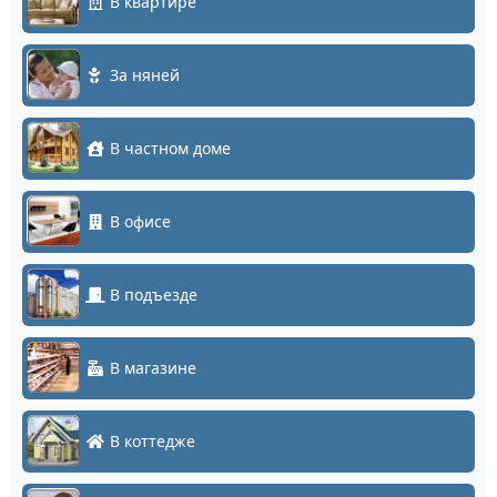
В квартире
За няней
В частном доме
В офисе
В подъезде
В магазине
В коттедже