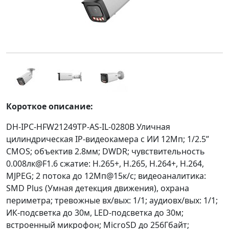
Короткое описание:
DH-IPC-HFW21249TP-AS-IL-0280B Уличная
цилиндрическая IP-видеокамера с ИИ 12Мп; 1/2.5”
CMOS; объектив 2.8мм; DWDR; чувствительность
0.008лк@F1.6 сжатие: H.265+, H.265, H.264+, H.264,
MJPEG; 2 потока до 12Мп@15к/с; видеоаналитика:
SMD Plus (Умная детекция движения), охрана
периметра; тревожные вх/вых: 1/1; аудиовх/вых: 1/1;
ИК-подсветка до 30м, LED-подсветка до 30м;
встроенный микрофон; MicroSD до 256Гбайт;