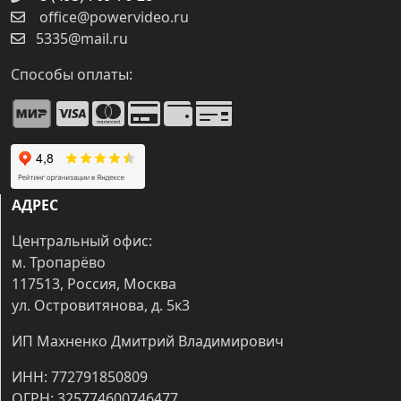
office@powervideo.ru
5335@mail.ru
Способы оплаты:
АДРЕС
Центральный офис:
м. Тропарёво
117513, Россия, Москва
ул. Островитянова, д. 5к3
ИП Махненко Дмитрий Владимирович
ИНН: 772791850809
ОГРН: 325774600746477