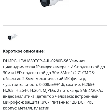
Короткое описание:
DH-IPC-HFW1839TCP-A-IL-0280B-S6 Уличная
цилиндрическая IP-видеокамера с ИК-подсветкой до
30м и LED-подсветкой до 30м 8Мп; 1/2.7” CMOS;
объектив 2.8мм; механический ИК-фильтр;
чувствительность 0.008лк@F1.6; сжатие: H.265+,
H.265, H.264+, H.264, MJPEG; 2 потока до 8Мп@20к/с;
видеоаналитика: детектор человека; встроенный
микрофон; защита: IP67; питание: 12В(DC), PoE;
корпус: металл, пластик