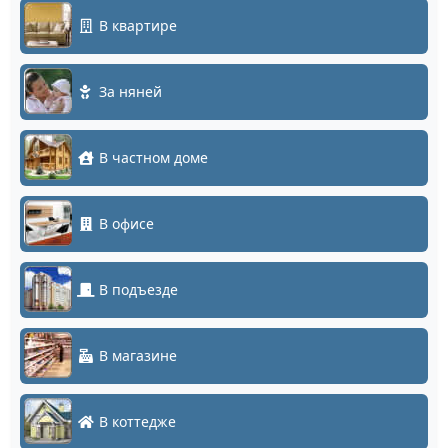
В квартире
За няней
В частном доме
В офисе
В подъезде
В магазине
В коттедже