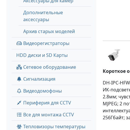
Аксессуары для камер
Дополнительные
аксессуары
Архив старых моделей
Видеорегистраторы
HDD диски и SD Карты
Сетевое оборудование
Короткое 
Сигнализация
DH-IPC-HFW
ИК-подсветк
Видеодомофоны
2.8мм; чувс
Периферия для CCTV
MJPEG; 2 по
интеллекту
Все для монтажа CCTV
256Гбайт; з
Тепловизоры температуры