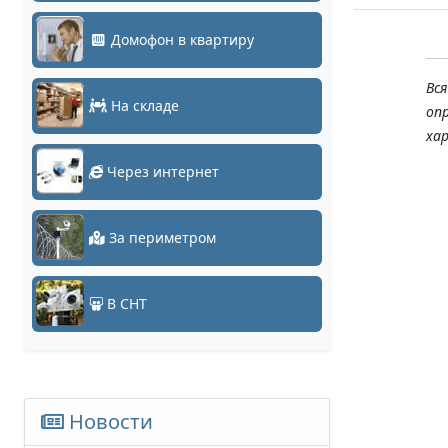
Домофон в квартиру
Вс
На складе
оп
ха
Через интернет
За периметром
В СНТ
Новости