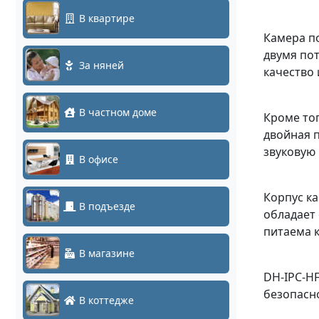
В квартире
Камера по
двумя пот
За няней
качество
В частном доме
Кроме то
двойная 
звуковую
В офисе
Корпус к
В подъезде
обладает
питаема к
В магазине
DH-IPC-HF
безопасн
В коттедже