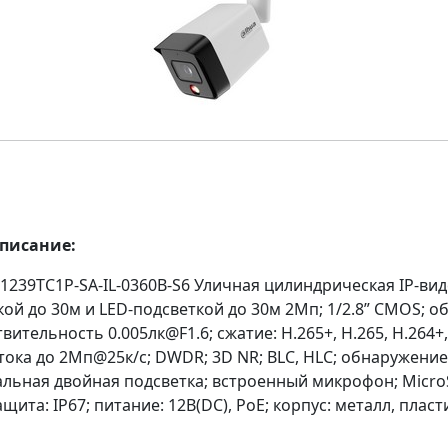
описание:
1239TC1P-SA-IL-0360B-S6 Уличная цилиндрическая IP-ви
ой до 30м и LED-подсветкой до 30м 2Мп; 1/2.8” CMOS; о
твительность 0.005лк@F1.6; сжатие: H.265+, H.265, H.264+,
тока до 2Мп@25к/с; DWDR; 3D NR; BLC, HLC; обнаружение
альная двойная подсветка; встроенный микрофон; Micro
ащита: IP67; питание: 12В(DC), PoE; корпус: металл, пласт