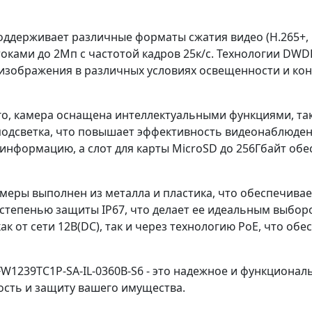
ддерживает различные форматы сжатия видео (H.265+, H.
оками до 2Мп с частотой кадров 25к/с. Технологии DWD
 изображения в различных условиях освещенности и кон
го, камера оснащена интеллектуальными функциями, та
подсветка, что повышает эффективность видеонаблюде
 информацию, а слот для карты MicroSD до 256Гбайт об
амеры выполнен из металла и пластика, что обеспечива
 степенью защиты IP67, что делает ее идеальным выбор
ак от сети 12В(DC), так и через технологию PoE, что об
W1239TC1P-SA-IL-0360B-S6 - это надежное и функционал
ость и защиту вашего имущества.