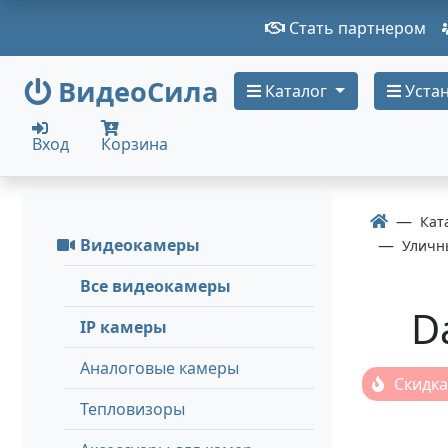
Стать партнером
ВидеоСила
Каталог
Устан
Вход
Корзина
Кат
Видеокамеры
Уличн
Все видеокамеры
D
IP камеры
Аналоговые камеры
Скидка
Тепловизоры