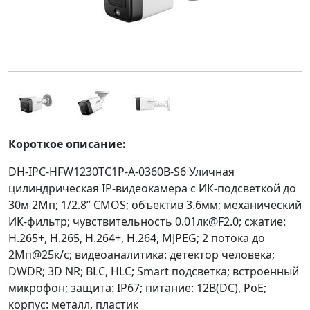
Короткое описание:
DH-IPC-HFW1230TC1P-A-0360B-S6 Уличная
цилиндрическая IP-видеокамера с ИК-подсветкой до
30м 2Мп; 1/2.8” CMOS; объектив 3.6мм; механический
ИК-фильтр; чувствительность 0.01лк@F2.0; сжатие:
H.265+, H.265, H.264+, H.264, MJPEG; 2 потока до
2Мп@25к/с; видеоаналитика: детектор человека;
DWDR; 3D NR; BLC, HLC; Smart подсветка; встроенный
микрофон; защита: IP67; питание: 12В(DC), PoE;
корпус: металл, пластик