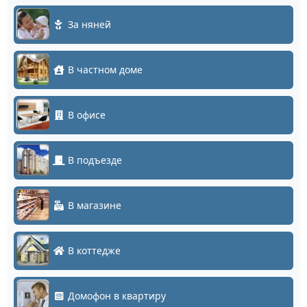
За няней
В частном доме
В офисе
В подъезде
В магазине
В коттедже
Домофон в квартиру