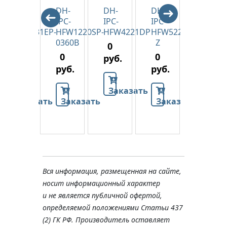
DH-
DH-
DH-
DH-
DH-
IPC-
IPC-
IPC-
IPC-
IPC-
P-
HFW5231EP-
HFW1220SP-
HFW4221DP
HFW5221EP-
HFW22
Z12E
0360B
Z
VFS-
0
IRE6
0
0
0
руб.
0
руб.
руб.
руб.
руб.
Заказать
Заказать
Заказать
Заказать
ть
Зака
Вся информация, размещенная на сайте,
носит информационный характер
и не является публичной офертой,
определяемой положениями Статьи 437
(2) ГК РФ. Производитель оставляет