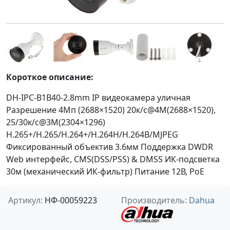
Короткое описание:
DH-IPC-B1B40-2.8mm IP видеокамера уличная
Разрешение 4Мп (2688×1520) 20к/с@4M(2688×1520),
25/30к/с@3M(2304×1296)
H.265+/H.265/H.264+/H.264H/H.264B/MJPEG
Фиксированный объектив 3.6мм Поддержка DWDR
Web интерфейс, CMS(DSS/PSS) & DMSS ИК-подсветка
30м (механический ИК-фильтр) Питание 12В, PoE
Артикул:
НФ-00059223
Производитель:
Dahua