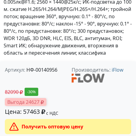
0.005лк@F1.6; 2560 × 1440@25к/с; ИК-подсветка до 100
м. сжатие H.265/H.264/MJPEG/H.265+/H.264+; тройной
поток; вращение 360°, вручную: 0.1° - 80°/с, по
предустановке: 80°/с; наклон -15° - 90°, вручную: 0.1° -
80°/с, по предустановке: 80°/с; 300 предустановок;
WDR 120дБ, 3D DNR, HLC, EIS, BLC, антитуман, ROI;
Smart ИК; обнаружение движения, вторжения в
область и пересечения линии; классифика
Артикул:
НФ-00140956
Производитель:
iFlow
82090
-30%
Выгода 24627
Цена: 57463
с НДС
Получить оптовую цену