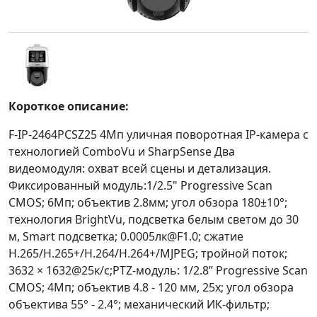
Короткое описание:
F-IP-2464PCSZ25 4Мп уличная поворотная IP-камера с
технологией ComboVu и SharpSense Два
видеомодуля: охват всей сцены и детализация.
Фиксированный модуль:1/2.5" Progressive Scan
CMOS; 6Мп; объектив 2.8мм; угол обзора 180±10°;
технология BrightVu, подсветка белым светом до 30
м, Smart подсветка; 0.0005лк@F1.0; сжатие
H.265/H.265+/H.264/H.264+/MJPEG; тройной поток;
3632 × 1632@25к/с;PTZ-модуль: 1/2.8’’ Progressive Scan
CMOS; 4Мп; объектив 4.8 - 120 мм, 25x; угол обзора
объектива 55° - 2.4°; механический ИК-фильтр;