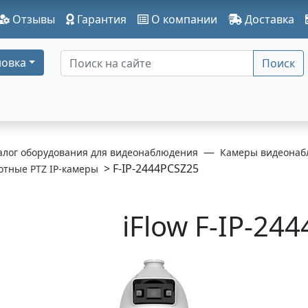
Отзывы
Гарантия
О компании
Доставка
овка
Поиск
алог оборудования для видеонаблюдения
Камеры видеонаб
> F-IP-2444PCSZ25
отные PTZ IP-камеры
iFlow F-IP-24