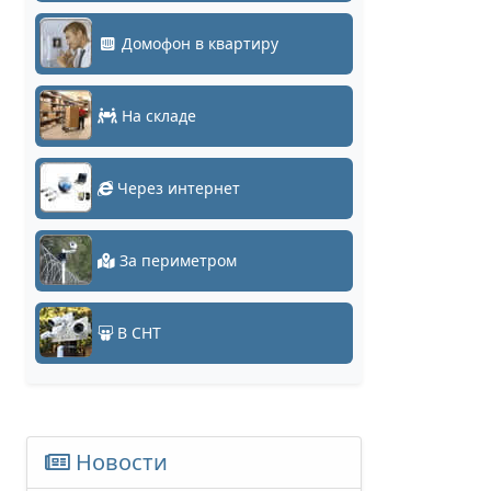
Домофон в квартиру
На складе
Через интернет
За периметром
В СНТ
Новости