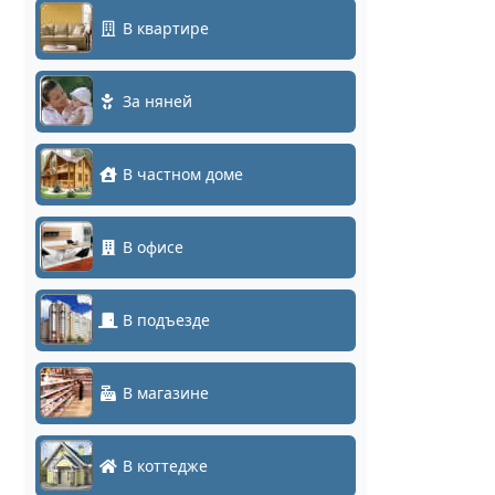
В квартире
За няней
В частном доме
В офисе
В подъезде
В магазине
В коттедже