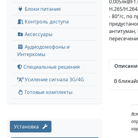
0.005лк@F1.
Блоки питания
H.265/H.264
- 80°/с, по 
Контроль доступа
предустанов
антитуман, 
Аксессуары
пересечени
Аудиодомофоны и
Интеркомы
Описани
Специальные решения
Усиление сигнала 3G/4G
В ближай
Готовые комплекты
Вс
оп
Установка
ха