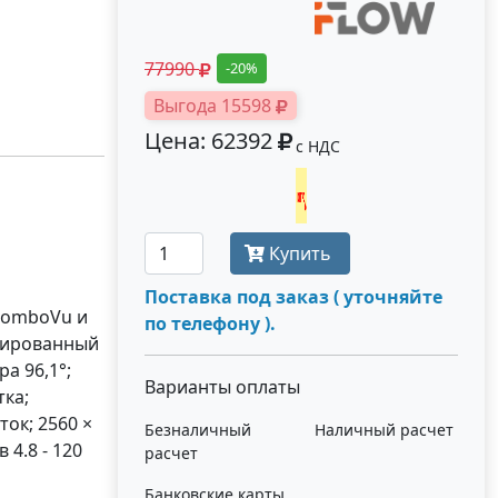
77990
-20%
Выгода 15598
Цена: 62392
с НДС
Получить оптовую цену
Купить
Поставка под заказ ( уточняйте
 ComboVu и
по телефону ).
ксированный
а 96,1°;
Варианты оплаты
тка;
ток; 2560 ×
Безналичный
Наличный расчет
 4.8 - 120
расчет
Банковские карты