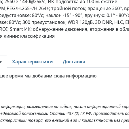
6; 2560 × 1440@25к/с; ИК-подсветка до 100 м. сжатие
/MJPEG/H.265+/H.264+; тройной поток; вращение 360°, вр
предустановке: 80°/с; наклон -15° - 90°, вручную: 0.1° - 80°/
ке: 80°/с; 300 предустановок; WDR 120дБ, 3D DNR, HLC, EI
ROI; Smart ИК; обнаружение движения, вторжения в обл
я линии; классификация
е
Характеристики
Доставка
шее время мы добавим сюда информацию
я информация, размещенная на сайте, носит информационный хар
ределяемой положениями Статьи 437 (2) ГК РФ. Производитель о
рактеристики товара, его внешний вид и комплектность без пре