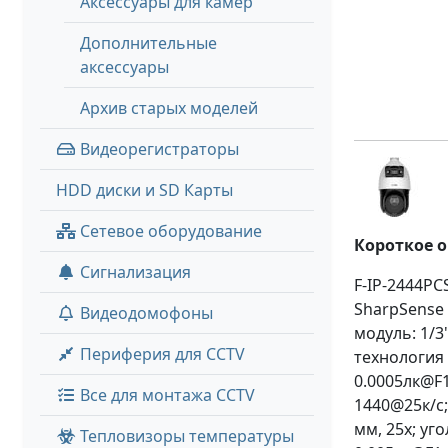
Аксессуары для камер
Дополнительные
аксессуары
Архив старых моделей
Видеорегистраторы
HDD диски и SD Карты
Сетевое оборудование
Короткое 
Сигнализация
F-IP-2444P
SharpSense
Видеодомофоны
модуль: 1/3
Периферия для CCTV
технология 
0.0005лк@F1
Все для монтажа CCTV
1440@25к/с;
мм, 25x; уг
Тепловизоры температуры