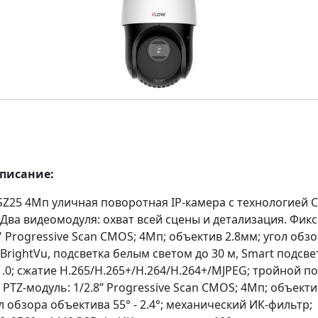
описание:
CSZ25 4Мп уличная поворотная IP-камера с технологией
 Два видеомодуля: охват всей сцены и детализация. Фи
" Progressive Scan CMOS; 4Мп; объектив 2.8мм; угол обзор
BrightVu, подсветка белым светом до 30 м, Smart подсве
.0; сжатие H.265/H.265+/H.264/H.264+/MJPEG; тройной по
 PTZ-модуль: 1/2.8’’ Progressive Scan CMOS; 4Мп; объектив
ол обзора объектива 55° - 2.4°; механический ИК-фильтр;