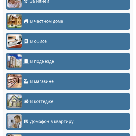
За няней
В частном доме
В офисе
В подъезде
В магазине
В коттедже
Домофон в квартиру