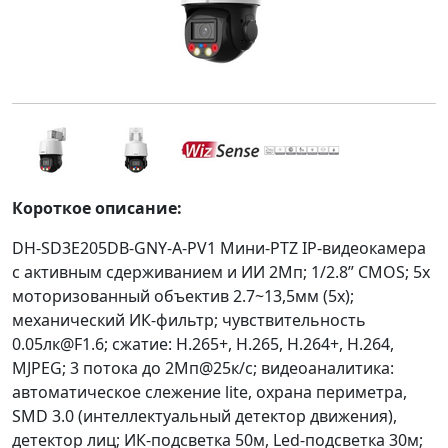
Короткое описание:
DH-SD3E205DB-GNY-A-PV1 Мини-PTZ IP-видеокамера
с активным сдерживанием и ИИ 2Мп; 1/2.8” CMOS; 5x
моторизованный объектив 2.7~13,5мм (5x);
механический ИК-фильтр; чувствительность
0.05лк@F1.6; сжатие: H.265+, H.265, H.264+, H.264,
MJPEG; 3 потока до 2Мп@25к/с; видеоаналитика:
автоматическое слежение lite, охрана периметра,
SMD 3.0 (интеллектуальный детектор движения),
детектор лиц; ИК-подсветка 50м, Led-подсветка 30м;