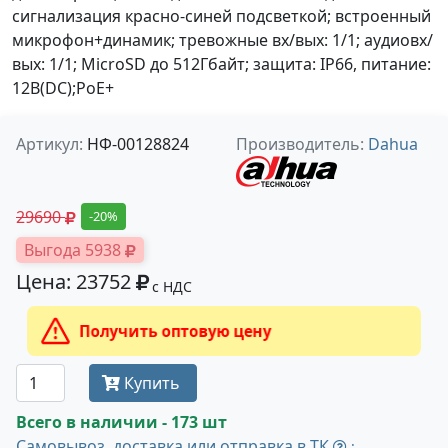
сигнализация красно-синей подсветкой; встроенный
микрофон+динамик; тревожные вх/вых: 1/1; аудиовх/
вых: 1/1; MicroSD до 512Гбайт; защита: IP66, питание:
12В(DC);PoE+
Артикул:
НФ-00128824
Производитель:
Dahua
29690
-20%
Выгода 5938
Цена: 23752
с НДС
Получить оптовую цену
Купить
Всего в наличии - 173 шт
Самовывоз, доставка или отправка в ТК
: