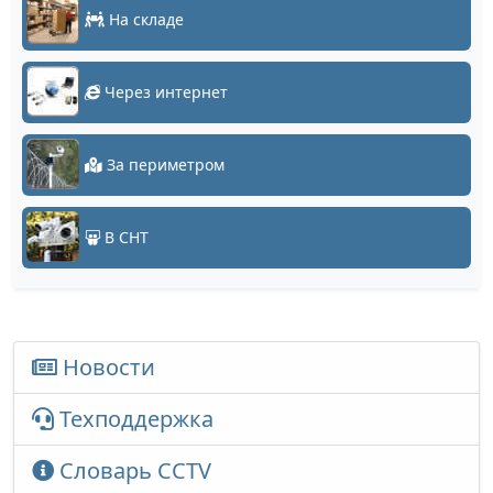
На складе
Через интернет
За периметром
В СНТ
Новости
Техподдержка
Словарь CCTV