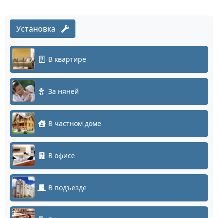
Установка
В квартире
За няней
В частном доме
В офисе
В подъезде