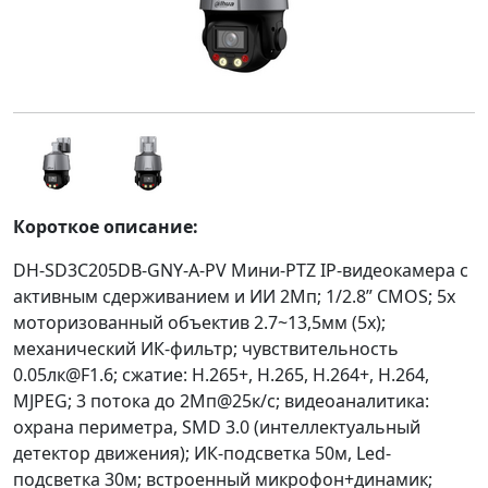
Короткое описание:
DH-SD3C205DB-GNY-A-PV Мини-PTZ IP-видеокамера с
активным сдерживанием и ИИ 2Мп; 1/2.8” CMOS; 5x
моторизованный объектив 2.7~13,5мм (5x);
механический ИК-фильтр; чувствительность
0.05лк@F1.6; сжатие: H.265+, H.265, H.264+, H.264,
MJPEG; 3 потока до 2Мп@25к/с; видеоаналитика:
охрана периметра, SMD 3.0 (интеллектуальный
детектор движения); ИК-подсветка 50м, Led-
подсветка 30м; встроенный микрофон+динамик;