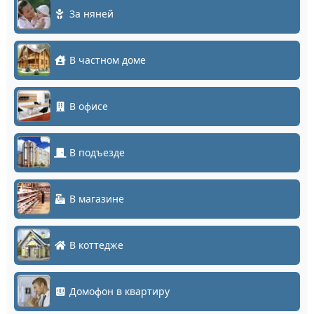
За няней
В частном доме
В офисе
В подъезде
В магазине
В коттедже
Домофон в квартиру