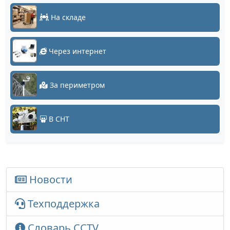
На складе
Через интернет
За периметром
В СНТ
Новости
Техподдержка
Словарь CCTV