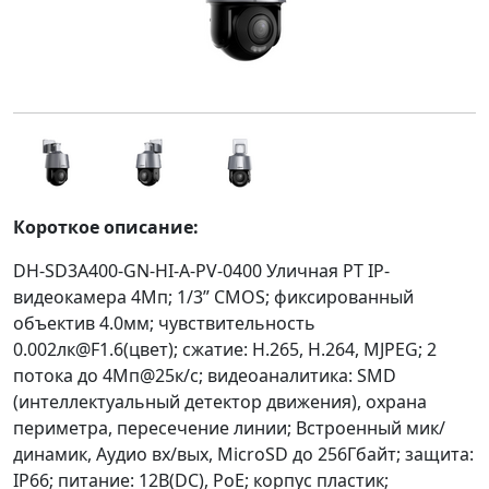
Короткое описание:
DH-SD3A400-GN-HI-A-PV-0400 Уличная PT IP-
видеокамера 4Мп; 1/3” CMOS; фиксированный
объектив 4.0мм; чувствительность
0.002лк@F1.6(цвет); сжатие: H.265, H.264, MJPEG; 2
потока до 4Мп@25к/с; видеоаналитика: SMD
(интеллектуальный детектор движения), охрана
периметра, пересечение линии; Встроенный мик/
динамик, Аудио вх/вых, MicroSD до 256Гбайт; защита:
IP66; питание: 12В(DC), PoE; корпус пластик;