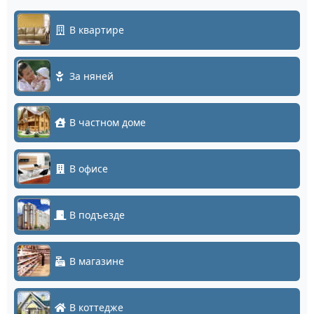
В квартире
За няней
В частном доме
В офисе
В подъезде
В магазине
В коттедже