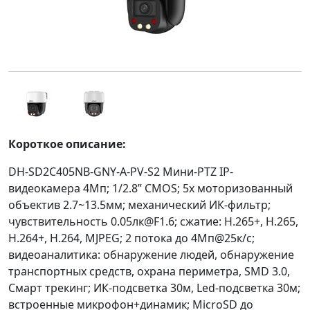
Короткое описание:
DH-SD2C405NB-GNY-A-PV-S2 Мини-PTZ IP-
видеокамера 4Мп; 1/2.8” CMOS; 5x моторизованный
объектив 2.7~13.5мм; механический ИК-фильтр;
чувствительность 0.05лк@F1.6; сжатие: H.265+, H.265,
H.264+, H.264, MJPEG; 2 потока до 4Мп@25к/с;
видеоаналитика: обнаружение людей, обнаружение
транспортных средств, охрана периметра, SMD 3.0,
Смарт трекинг; ИК-подсветка 30м, Led-подсветка 30м;
встроенные микрофон+динамик; MicroSD до