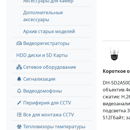
Аксессуары для камер
Дополнительные
аксессуары
Архив старых моделей
Видеорегистраторы
HDD диски и SD Карты
Сетевое оборудование
Короткое 
Сигнализация
DH-SD2A500H
объектив 4
Видеодомофоны
сжатие: H.2
Периферия для CCTV
видеоанали
подсветка 
Все для монтажа CCTV
512Гбайт; за
Тепловизоры температуры