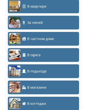
В квартире
За няней
В частном доме
В офисе
В подъезде
В магазине
В коттедже