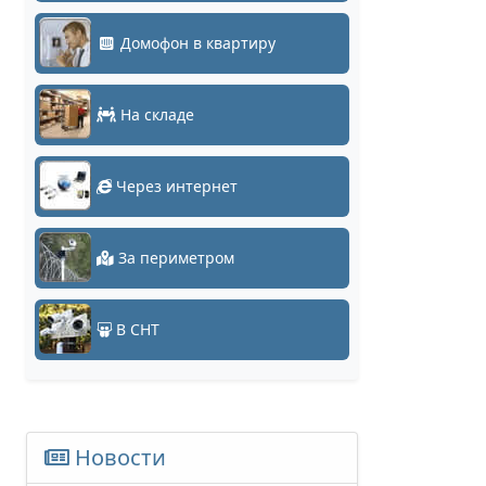
Домофон в квартиру
На складе
Через интернет
За периметром
В СНТ
Новости