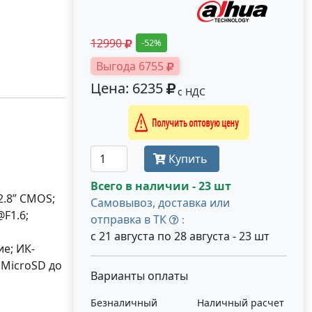
12990
-52%
Выгода 6755
Цена: 6235
с НДС
Получить оптовую цену
Купить
Всего в наличии - 23 шт
2.8” CMOS;
Самовывоз, доставка или
F1.6;
отправка в ТК
:
с 21 августа по 28 августа - 23 шт
е; ИК-
 MicroSD до
Варианты оплаты
Безналичный
Наличный расчет