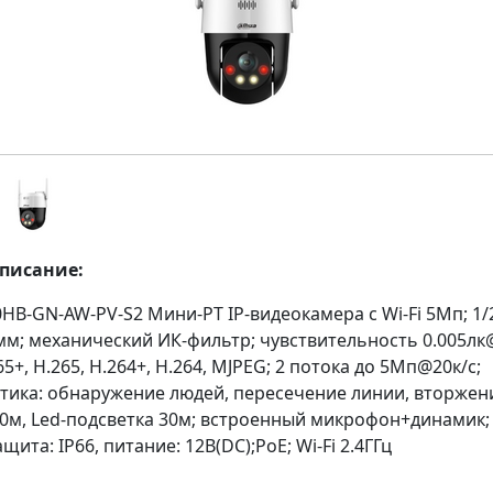
описание:
B-GN-AW-PV-S2 Мини-PT IP-видеокамера с Wi-Fi 5Мп; 1/
мм; механический ИК-фильтр; чувствительность 0.005лк@
65+, H.265, H.264+, H.264, MJPEG; 2 потока до 5Мп@20к/с;
тика: обнаружение людей, пересечение линии, вторжени
30м, Led-подсветка 30м; встроенный микрофон+динамик;
щита: IP66, питание: 12В(DC);PoE; Wi-Fi 2.4ГГц