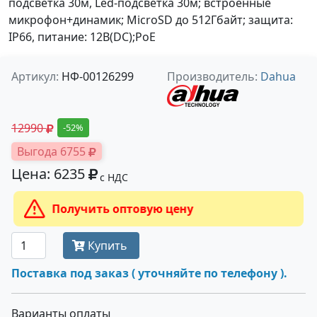
подсветка 30м, Led-подсветка 30м; встроенные
микрофон+динамик; MicroSD до 512Гбайт; защита:
IP66, питание: 12В(DC);PoE
Артикул:
НФ-00126299
Производитель:
Dahua
12990
-52%
Выгода 6755
Цена: 6235
с НДС
Получить оптовую цену
Купить
Поставка под заказ ( уточняйте по телефону ).
Варианты оплаты