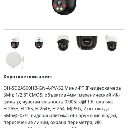
Короткое описание:
DH-SD2A500HB-GN-A-PV-S2 Мини-PT IP-видеокамера
5Мп; 1/2.8” CMOS; объектив 4мм; механический ИК-
фильтр; чувствительность 0.005лк@F1.6; сжатие:
H.265+, H.265, H.264+, H.264, MJPEG; 2 потока до
5Мп@20к/с; видеоаналитика: обнаружение людей,
пересечение линии, охрана периметра; ИК-