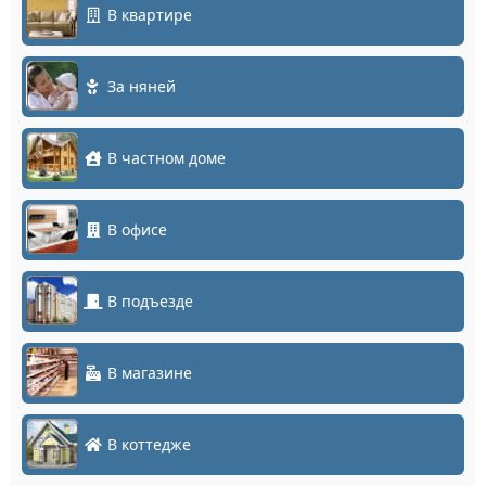
В квартире
За няней
В частном доме
В офисе
В подъезде
В магазине
В коттедже