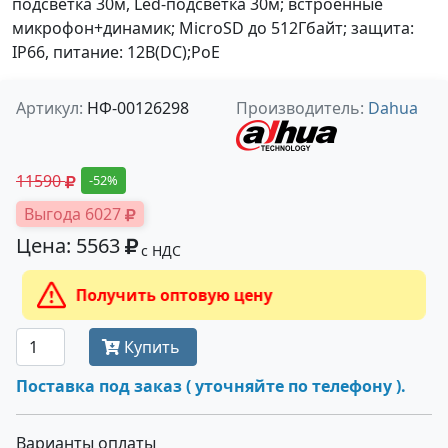
подсветка 30м, Led-подсветка 30м; встроенные
микрофон+динамик; MicroSD до 512Гбайт; защита:
IP66, питание: 12В(DC);PoE
Артикул:
НФ-00126298
Производитель:
Dahua
11590
-52%
Выгода 6027
Цена: 5563
с НДС
Получить оптовую цену
Купить
Поставка под заказ ( уточняйте по телефону ).
Варианты оплаты