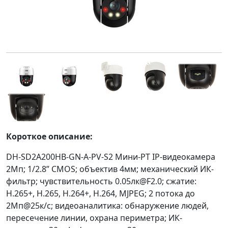
Короткое описание:
DH-SD2A200HB-GN-A-PV-S2 Мини-PT IP-видеокамера
2Мп; 1/2.8” CMOS; объектив 4мм; механический ИК-
фильтр; чувствительность 0.05лк@F2.0; сжатие:
H.265+, H.265, H.264+, H.264, MJPEG; 2 потока до
2Мп@25к/с; видеоаналитика: обнаружение людей,
пересечение линии, охрана периметра; ИК-