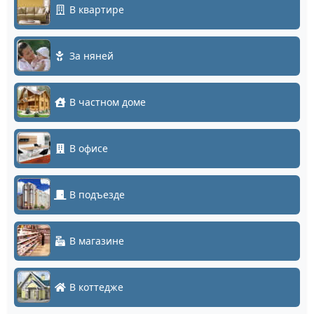
В квартире
За няней
В частном доме
В офисе
В подъезде
В магазине
В коттедже