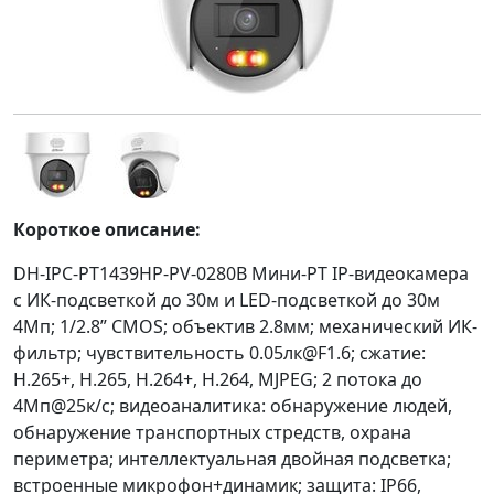
Короткое описание:
DH-IPC-PT1439HP-PV-0280B Мини-PT IP-видеокамера
с ИК-подсветкой до 30м и LED-подсветкой до 30м
4Мп; 1/2.8” CMOS; объектив 2.8мм; механический ИК-
фильтр; чувствительность 0.05лк@F1.6; сжатие:
H.265+, H.265, H.264+, H.264, MJPEG; 2 потока до
4Мп@25к/с; видеоаналитика: обнаружение людей,
обнаружение транспортных стредств, охрана
периметра; интеллектуальная двойная подсветка;
встроенные микрофон+динамик; защита: IP66,