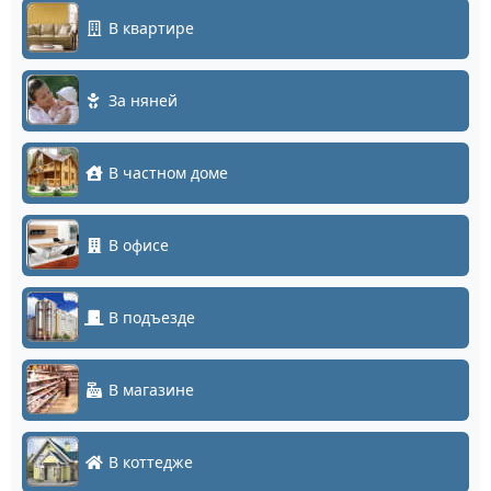
В квартире
За няней
В частном доме
В офисе
В подъезде
В магазине
В коттедже