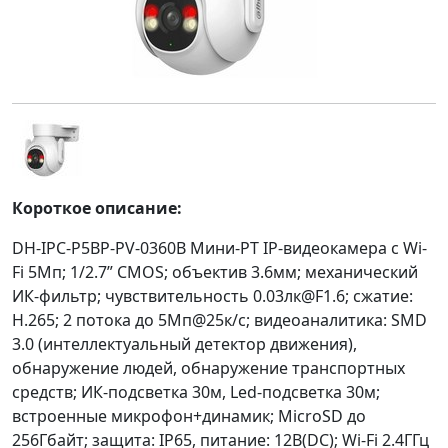
Короткое описание:
DH-IPC-P5BP-PV-0360B Мини-PT IP-видеокамера с Wi-
Fi 5Мп; 1/2.7” CMOS; объектив 3.6мм; механический
ИК-фильтр; чувствительность 0.03лк@F1.6; сжатие:
H.265; 2 потока до 5Мп@25к/с; видеоаналитика: SMD
3.0 (интеллектуальный детектор движения),
обнаружение людей, обнаружение транспортных
средств; ИК-подсветка 30м, Led-подсветка 30м;
встроенные микрофон+динамик; MicroSD до
256Гбайт; защита: IP65, питание: 12В(DC); Wi-Fi 2.4ГГц