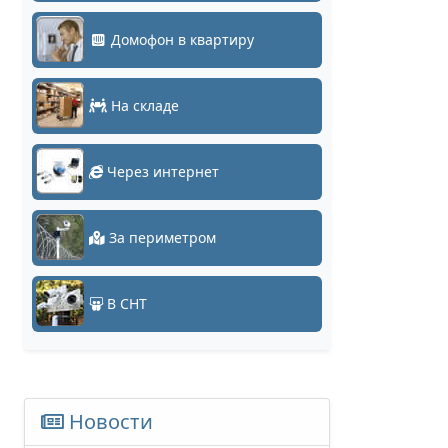
Домофон в квартиру
На складе
Через интернет
За периметром
В СНТ
Новости