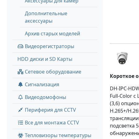
Аксессуары для камер
Дополнительные
аксессуары
Архив старых моделей
Видеорегистраторы
HDD диски и SD Карты
Сетевое оборудование
Короткое 
Сигнализация
DH-IPC-HDW
Full-Color 
Видеодомофоны
(3,6) опцио
Периферия для CCTV
H.265+/H.26
трансляции 
Все для монтажа CCTV
подсветка 5
обнаружение
Тепловизоры температуры