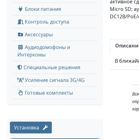
активное сд
Блоки питания
Micro SD; а
DC12В/PoE/e
Контроль доступа
Аксессуары
Описани
Аудиодомофоны и
Интеркомы
В ближай
Специальные решения
Усиление сигнала 3G/4G
Готовые комплекты
Вс
оп
ха
Установка