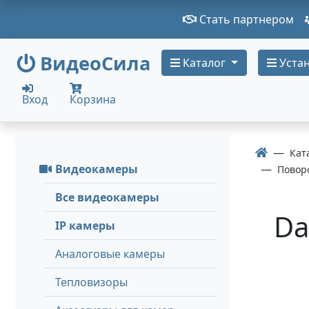
Стать партнером
ВидеоСила
Каталог
Устан
Вход
Корзина
Кат
Видеокамеры
Повор
Все видеокамеры
Da
IP камеры
Аналоговые камеры
Тепловизоры