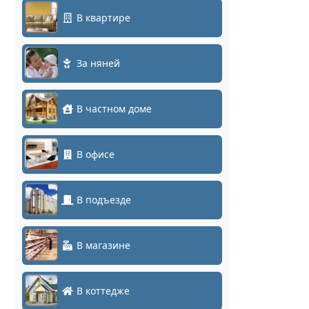
В квартире
За няней
В частном доме
В офисе
В подъезде
В магазине
В коттедже