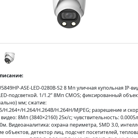
описание:
5849HP-ASE-LED-0280B-S2 8 Mп уличная купольная IP-в
с LED-подсветкой. 1/1.2” 8Мп CMOS; фиксированный объе
нально) мм; сжатие:
5/H.264+/H.264/H.264B/H.264H/MJPEG; разрешение и ско
видео: 8Мп (3840×2160) 25к/с; чувствительность: 0.0005лк
0м. Видеоаналитика: охрана периметра, SMD 3.0, интел
 объектов, детектор лиц, подсчет посетителей, теплова