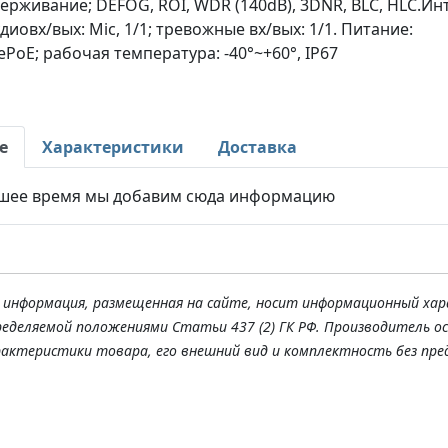
ерживание; DEFOG, ROI, WDR (140dB), 3DNR, BLC, HLC.И
удиовх/вых: Mic, 1/1; тревожные вх/вых: 1/1. Питание:
PoE; рабочая температура: -40°~+60°, IP67
е
Характеристики
Доставка
шее время мы добавим сюда информацию
я информация, размещенная на сайте, носит информационный хар
ределяемой положениями Статьи 437 (2) ГК РФ. Производитель о
рактеристики товара, его внешний вид и комплектность без пре