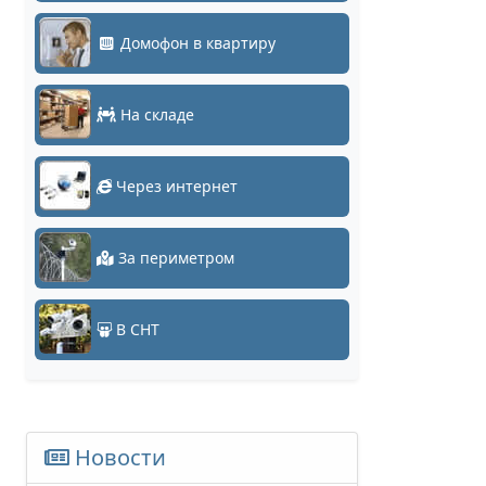
Домофон в квартиру
На складе
Через интернет
За периметром
В СНТ
Новости