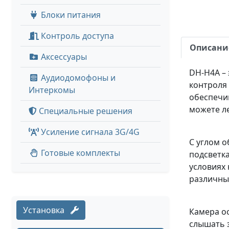
Блоки питания
Контроль доступа
Описани
Аксессуары
DH-H4A – 
Аудиодомофоны и
контроля
Интеркомы
обеспечи
можете ле
Специальные решения
Усиление сигнала 3G/4G
С углом о
Готовые комплекты
подсветка
условиях 
различны
Установка
Камера о
слышать 