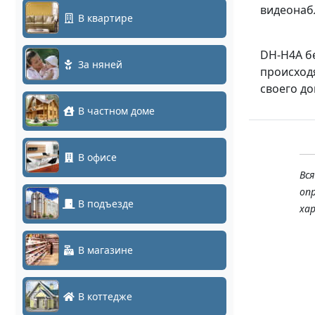
видеонабл
В квартире
DH-H4A бе
За няней
происходя
своего до
В частном доме
В офисе
Вс
оп
В подъезде
ха
В магазине
В коттедже