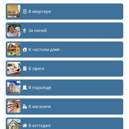
В квартире
За няней
В частном доме
В офисе
В подъезде
В магазине
В коттедже