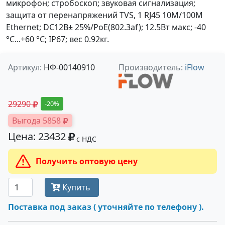
микрофон; стробоскоп; звуковая сигнализация;
защита от перенапряжений TVS, 1 RJ45 10M/100M
Ethernet; DC12В± 25%/PoE(802.3af); 12.5Вт макс; -40
°C...+60 °C; IP67; вес 0.92кг.
Артикул:
НФ-00140910
Производитель:
iFlow
29290
-20%
Выгода 5858
Цена: 23432
с НДС
Получить оптовую цену
Купить
Поставка под заказ ( уточняйте по телефону ).