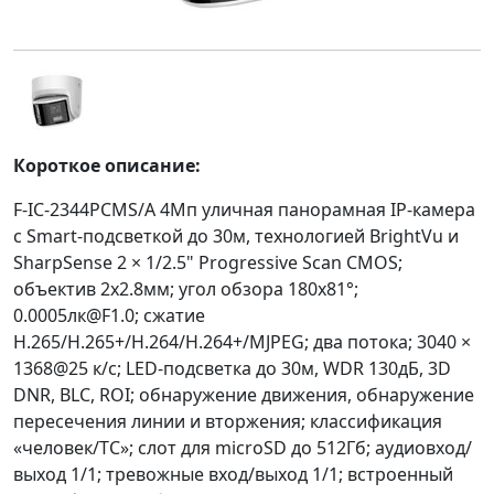
Короткое описание:
F-IC-2344PCMS/A 4Мп уличная панорамная IP-камера
с Smart-подсветкой до 30м, технологией BrightVu и
SharpSense 2 × 1/2.5" Progressive Scan CMOS;
объектив 2x2.8мм; угол обзора 180x81°;
0.0005лк@F1.0; сжатие
H.265/H.265+/H.264/H.264+/MJPEG; два потока; 3040 ×
1368@25 к/с; LED-подсветка до 30м, WDR 130дБ, 3D
DNR, BLC, ROI; обнаружение движения, обнаружение
пересечения линии и вторжения; классификация
«человек/ТС»; слот для microSD до 512Гб; аудиовход/
выход 1/1; тревожные вход/выход 1/1; встроенный