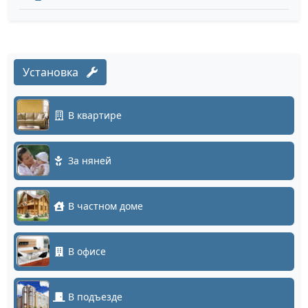
Установка
В квартире
За няней
В частном доме
В офисе
В подъезде