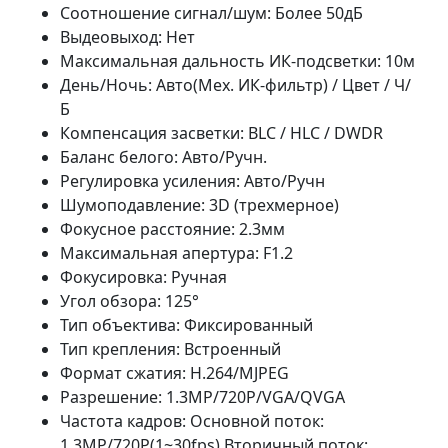
Соотношение сигнал/шум: Более 50дБ
Выдеовыход: Нет
Максимальная дальность ИК-подсветки: 10м
День/Ночь: Авто(Мех. ИК-фильтр) / Цвет / Ч/
Б
Компенсация засветки: BLC / HLC / DWDR
Баланс белого: Авто/Ручн.
Регулировка усиления: Авто/Ручн
Шумоподавление: 3D (трехмерное)
Фокусное расстояние: 2.3мм
Mаксимальная апертура: F1.2
Фокусировка: Ручная
Угол обзора: 125°
Тип объектива: Фиксированный
Тип крепления: Встроенный
Формат сжатия: H.264/MJPEG
Разрешение: 1.3MP/720P/VGA/QVGA
Частота кадров: Основной поток:
1.3MP/720P(1~30fps) Вторичный поток: