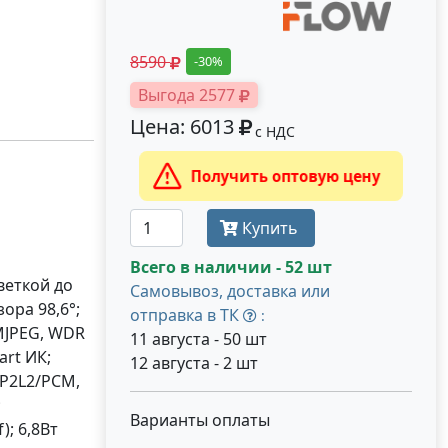
8590
-30%
Выгода 2577
Цена: 6013
с НДС
Получить оптовую цену
Купить
Всего в наличии - 52 шт
веткой до
Самовывоз, доставка или
ора 98,6°;
отправка в ТК
:
/MJPEG, WDR
11 августа - 50 шт
art ИК;
12 августа - 2 шт
MP2L2/PCM,
;
Варианты оплаты
); 6,8Вт