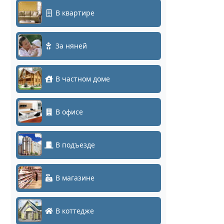
В квартире
За няней
В частном доме
В офисе
В подъезде
В магазине
В коттедже