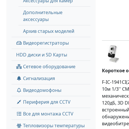
Аксессуары для камер
Дополнительные
аксессуары
Архив старых моделей
Видеорегистраторы
HDD диски и SD Карты
Сетевое оборудование
Короткое 
Сигнализация
F-IC-1941CI
10м 1/3'' C
Видеодомофоны
механически
Периферия для CCTV
120дБ, 3D D
встроенный 
Все для монтажа CCTV
обнаружени
видеобитрейт
Тепловизоры температуры