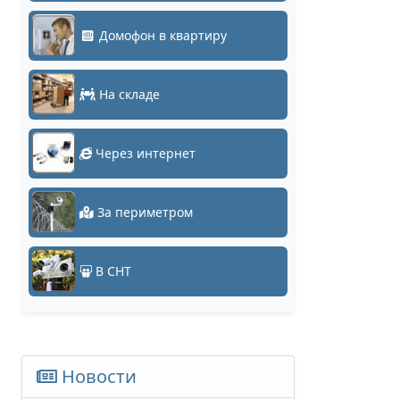
Домофон в квартиру
На складе
Через интернет
За периметром
В СНТ
Новости