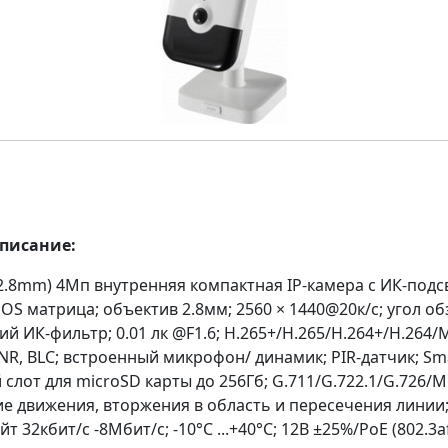
описание:
(2.8mm) 4Мп внутренняя компактная IP-камера c ИК-подс
MOS матрица; объектив 2.8мм; 2560 × 1440@20к/с; угол обз
й ИК-фильтр; 0.01 лк @F1.6; H.265+/H.265/H.264+/H.264
NR, BLC; встроенный микрофон/ динамик; PIR-датчик; Sm
слот для microSD карты до 256Гб; G.711/G.722.1/G.726/
е движения, вторжения в область и пересечения линии
 32кбит/с -8Мбит/с; -10°C ...+40°C; 12В ±25%/PoE (802.3af