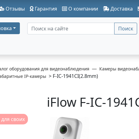
Отзывы
Гарантия
О компании
Доставка
овка
Поиск
алог оборудования для видеонаблюдения
Камеры видеонаб
> F-IC-1941CI(2.8mm)
абаритные IP-камеры
iFlow F-IC-194
 для своих