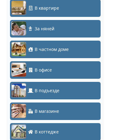
В квартире
За няней
В частном доме
В офисе
В подъезде
В магазине
В коттедже