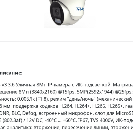
описание:
 v3 3.6 Уличная 8Мп IP-камера с ИК-подсветкой. Матрица
ешение 8Мп (3840x2160) @15fps, 5MP(2592x1944) @25fps;
ность: 0.005Лк (F1.8), режим "день/ночь" (механический
6 мм, поддержка кодеков H.264, H.264+, H.265, H.265+, re
-DNR, BLC, Defog, встроенный микрофон, слот для MicroSD
(802.3af) / 12V DC, -40°C ... +60°C, IP67, TVS 4000V, ИК-по
ая аналитика: вторжение, пересечение линии, вторжение