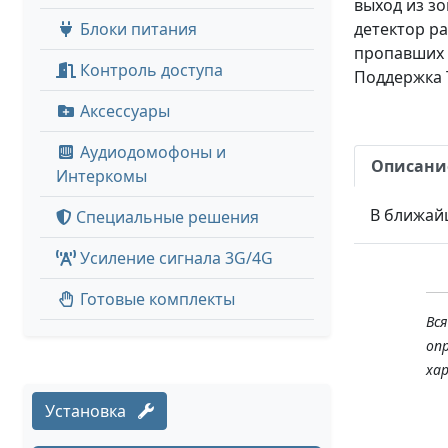
выход из зо
Блоки питания
детектор р
пропавших п
Контроль доступа
Поддержка T
Аксессуары
Аудиодомофоны и
Описани
Интеркомы
В ближай
Специальные решения
Усиление сигнала 3G/4G
Готовые комплекты
Вс
оп
ха
Установка