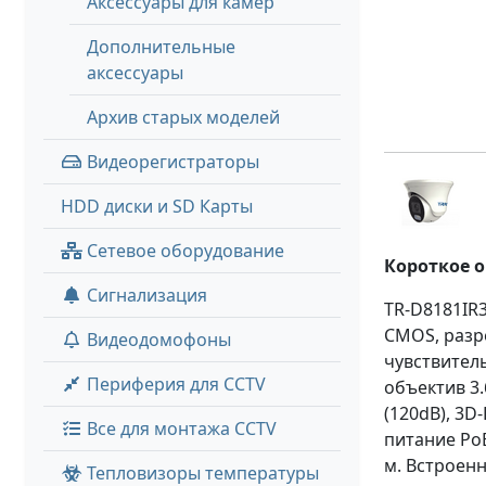
Аксессуары для камер
Дополнительные
аксессуары
Архив старых моделей
Видеорегистраторы
HDD диски и SD Карты
Сетевое оборудование
Короткое 
Сигнализация
TR-D8181IR3
CMOS, разр
Видеодомофоны
чувствитель
Периферия для CCTV
объектив 3.
(120dB), 3D
Все для монтажа CCTV
питание PoE 
м. Встроенн
Тепловизоры температуры