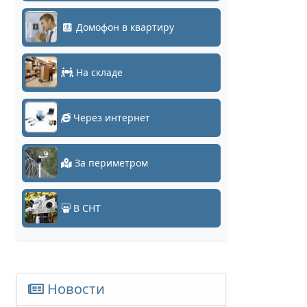
Домофон в квартиру
На складе
Через интернет
За периметром
В СНТ
Новости