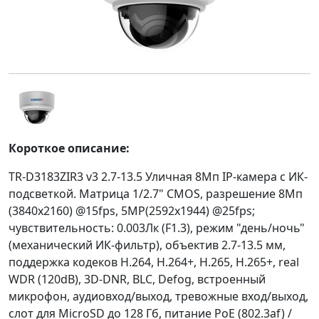
Короткое описание:
TR-D3183ZIR3 v3 2.7-13.5 Уличная 8Мп IP-камера с ИК-
подсветкой. Матрица 1/2.7" CMOS, разрешение 8Мп
(3840x2160) @15fps, 5MP(2592x1944) @25fps;
чувствительность: 0.003Лк (F1.3), режим "день/ночь"
(механический ИК-фильтр), объектив 2.7-13.5 мм,
поддержка кодеков H.264, H.264+, H.265, H.265+, real
WDR (120dB), 3D-DNR, BLC, Defog, встроенный
микрофон, аудиовход/выход, тревожные вход/выход,
слот для MicroSD до 128 Гб, питание PoE (802.3af) /